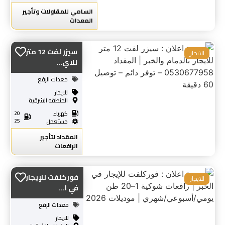
السامي للمقاولات وتأجير
المعدات
سيزر لفت 12 متر
للايجار
للاي...
معدات الرفع
للايجار
المنطقه الشرقية
كهرباء
20
25
مستعمل
المقداد لتأجير
الرافعات
فوركلفت للإيجار
للايجار
في ا...
معدات الرفع
للايجار