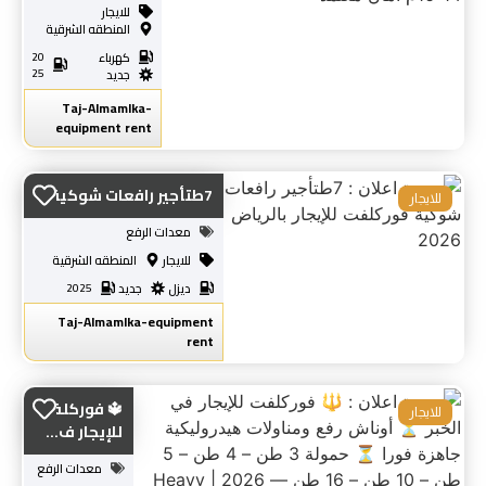
للايجار
المنطقه الشرقية
كهرباء
20
25
جديد
Taj-Almamlka-
equipment rent
7طتأجير رافعات شوكية...
للايجار
معدات الرفع
للايجار
المنطقه الشرقية
ديزل
جديد
2025
Taj-Almamlka-equipment
rent
🔱 فوركلفت
للايجار
للإيجار ف...
معدات الرفع