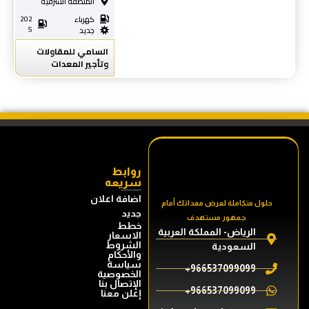
المنطقه الشرقية
كهرباء
202
5
جديد
السامي للمقاولات
وتأجير المعدات
روابط
سريعه
اضافة اعلان
حلول متكاملة لعرض معداتك أمام
جديد
جمهور مستهدف
خطط
الرياض- المملكة العربية
الاسعار
الشروط
السعودية
والأحكام
سياسة
966537099099+
الخصوصية
الإتصال بنا
966537099099+
إعلن معنا