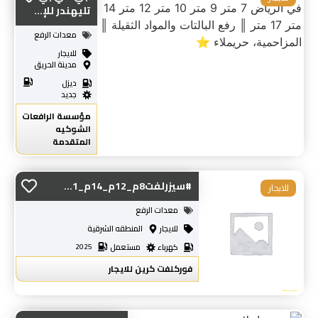
تليهندر للإ...
معدات الرفع
للايجار
مدينة الحريق
ديزل
جديد
مؤسسة الرافعات
الشوكيه
المتقدمة
#سيزرلفت8م_12م_14م_1...
للايجار
معدات الرفع
للايجار
المنطقه الشرقية
كهرباء
مستعمل
2025
فوركلفت كرين للايجار