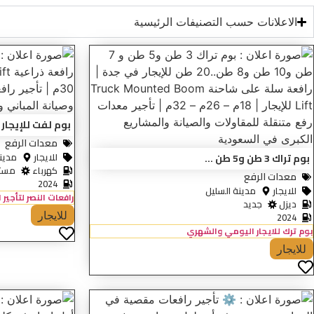
الاعلانات حسب التصنيفات الرئيسية
بوم لفت للإيجار ف
معدات الرفع
للايجار
مدين
بوم تراك 3 طن و5 طن ...
كهرباء
مست
معدات الرفع
2024
للايجار
مدينة السليل
رافعات النصر لتأجير
ديزل
جديد
للايجار
2024
بوم ترك للايجار اليومي والشهري
للايجار