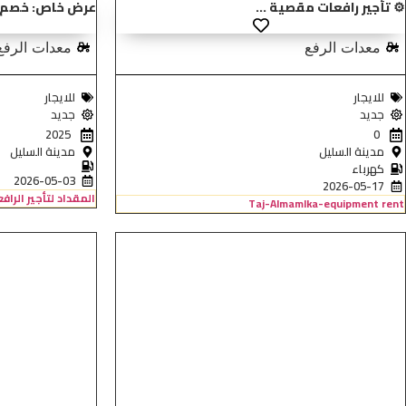
⚙️ تأجير رافعات مقصية ...
عرض خاص: خصم 20% على أ...
معدات الرفع
معدات الرفع
للايجار
للايجار
جديد
جديد
2025
0
مدينة السليل
مدينة السليل
كهرباء
2026-05-03
2026-05-17
المقداد لتأجير الراف
Taj-Almamlka-equipment rent