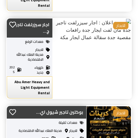
Rental
اجار سيزرلفت تاجير
للايجار
ج...
معدات الرفع
للايجار
مدينة الملك عبدالله
الاقتصادية
كهرباء
202
5
جديد
Abu Amer Heavy and
Light Equipment
Rental
بوكلين تاجير شيول اي...
للايجار
معدات ثقيلة
للايجار
مدينة الملك عبدالله الاقتصادية