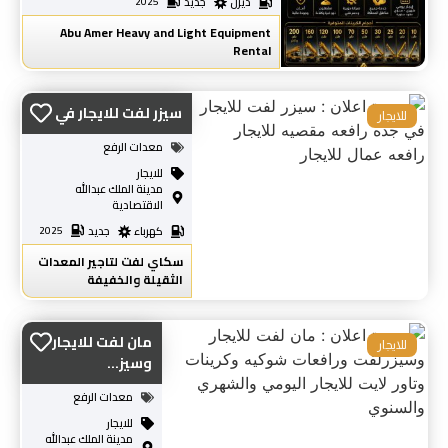
ديزل
جديد
2025
Abu Amer Heavy and Light Equipment
Rental
سيزر لفت للايجار في ...
للايجار
معدات الرفع
للايجار
مدينة الملك عبدالله
الاقتصادية
كهرباء
جديد
2025
سكاي لفت لتاجير المعدات
الثقيلة والخفيفة
مان لفت للايجار
للايجار
وسيز...
معدات الرفع
للايجار
مدينة الملك عبدالله