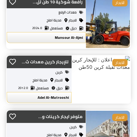
رافعة شوكية 10 طن لل...
للايجار
معدات الرفع
للايجار
مدينة املج
ديزل
مستعمل
2024.0
Mansour Al-Ajmi
للإيجار كرين معدات ث...
للايجار
كرين
للايجار
مدينة املج
ديزل
مستعمل
2012.0
Adel Al-Matrooshi
متوفر ايجار كرينات و...
للايجار
كرين
للايجار
مدينة املج