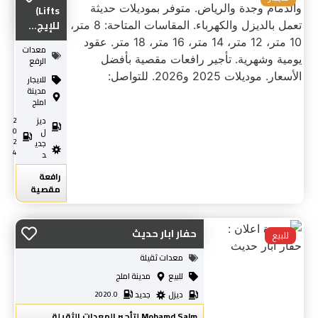
Lifts)
للإيج...
معدات
الرفع
للايجار
مدينة
املج
ديز
2
0
ل
2
جدي
4
د
رافعة
مقصية
حفار ابار حديث
للبيع
معدات ثقيلة
للبيع
مدينة املج
ديزل
جديد
2020.0
Mohamd Salm لتأجير المعدات الثقيلة