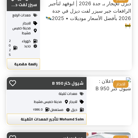
سيزر لفت د...
معدات الرفع
للايجار
مدينة خميس
مشيط
كهرباء
2
0
جديد
2
5
رافعة مقصية
شيول كتر B 950
للايجار
معدات ثقيلة
للايجار
مدينة خميس مشيط
ديزل
مستعمل
1986.0
Mohamd Salm لتأجير المعدات الثقيلة