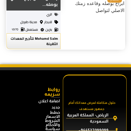
بوصله...
الري
للايجار
مدينة طبرجل
بنزين
مستعمل
1970
Mohamd Salm لتأجير المعدات
الثقيلة
روابط
سريعه
اضافة اعلان
حلول متكاملة لعرض معداتك أمام
جديد
جمهور مستهدف
خطط
الرياض- المملكة العربية
الاسعار
الشروط
السعودية
والأحكام
سياسة
966537099099+