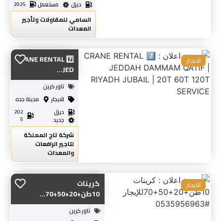
ديزل
مستعمل
2025
السامي للمقاولات وتأجير
المعدات
7️⃣ CRANE RENTAL
للايجار
JED...
تاور كرين
للايجار
مدينة جده
ديزل
202
5
جديد
شركة تاج المملكة
لتاجير الرافعات
والمعدات
كرينات
للايجار
10طن+20+50+70...
تاور كرين