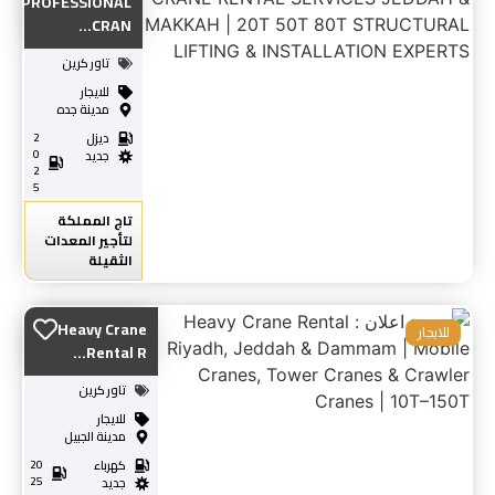
PROFESSIONAL
CRAN...
تاور كرين
للايجار
مدينة جده
ديزل
2
0
جديد
2
5
تاج المملكة
لتأجير المعدات
الثقيلة
Heavy Crane
للايجار
Rental R...
تاور كرين
للايجار
مدينة الجبيل
كهرباء
20
25
جديد