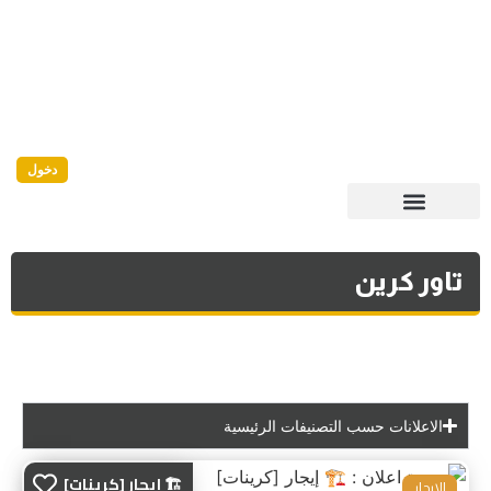
دخول
تاور كرين
الاعلانات حسب التصنيفات الرئيسية
🏗️ إيجار [كرينات]
للايجار