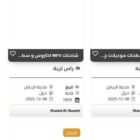
حات موديلات ح...
شاحنات MP3 اكتروس و سط...
لا
راس تريلا
مدينة الرياض
للبيع
مدينة الرياض
ديزل
جديد
ديزل
2025-12-08
2025-12-08
1970
Khaled Al-Nuaimi
Kha
للايجار