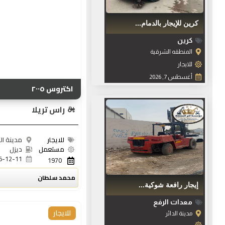
كرين للإيجار بالدمام...
كرين
المنطقه الشرقية
للايجار
أغسطس 7, 2026
اكتروس ٢٠٠٥
راس تريلا
للايجار
مدينة ال
مستعمل
ديزل
5-12-11
1970
محمد سلطان
إيجار رافعة شوكية...
معدات الرفع
للايجار
مدينة الدائر