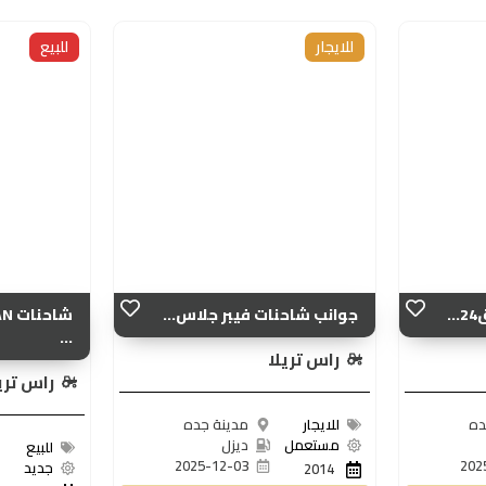
للايجار
للبيع
.
جوانب شاحنات فيبر جلاس...
...
راس تريلا
راس تري
ده
للايجار
مدينة جده
مستعمل
ديزل
للبيع
2025-12-03
202
جديد
2014