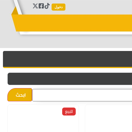
دخول
ابحث
للبيع