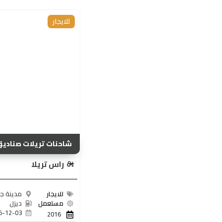
للايجار
شاحنات تريلات صناديق24..
راس تريلا
للايجار
مدينة ج
مستعمل
ديزل
5-12-03
2016