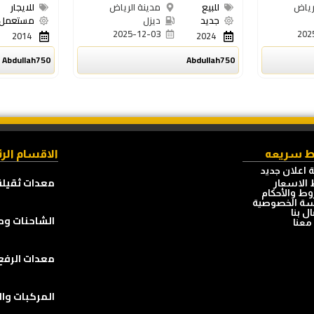
رياض
للبيع
مدينة الرياض
للايجار
جديد
ديزل
مستعمل
2025-12-03
202
2014
2024
Abdullah750
Abdullah750
ط سريعه
الاقسام الر
 اعلان جديد
معدات ثقيلة
الاسعار
ط والأحكام
ة الخصوصية
ل بنا
الشاحنات وم
معنا
معدات الرفع
المركبات وال