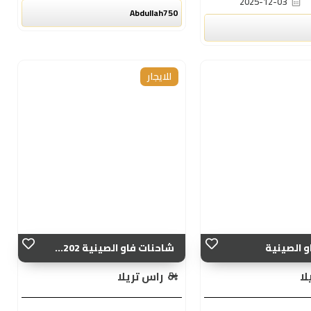
2025-12-03
Abdullah750
للايجار
 الصينية
شاحنات فاو الصينية 202...
لا
راس تريلا