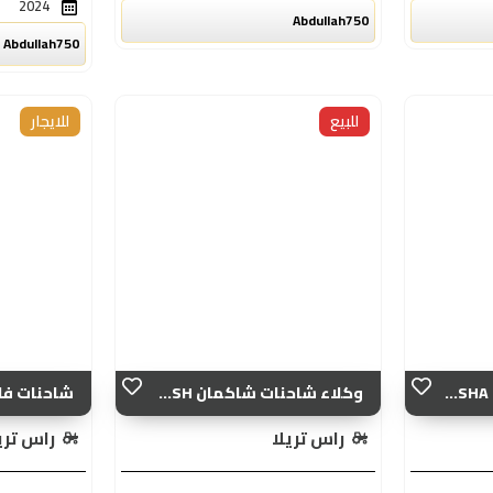
2024
Abdullah750
Abdullah750
للبيع
للايجار
وكلاء شاحنات شاكمان SH...
شاحنات فاو
راس تريلا
راس تري