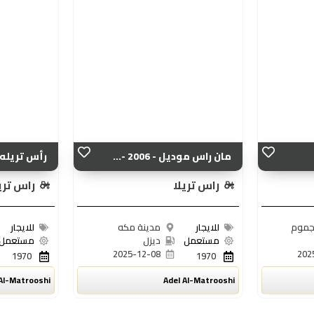
مان راس موديل - 2006 -...
رأس تريله 
راس تريلا
راس تري
لجموم
للايجار
مدينة مكه
للايجار
مستعمل
ديزل
مستعمل
2025-12-08
202
1970
1970
Al-Matrooshi
Adel Al-Matrooshi