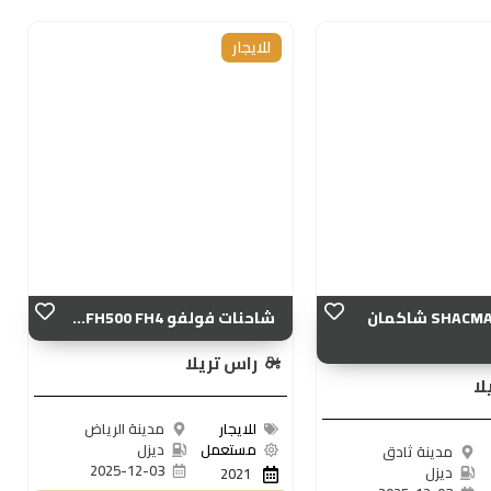
للايجار
شاحنات SHACMAN شاكمان
شاحنات فولفو FH500 FH4...
راس تريلا
لا
للايجار
مدينة الرياض
مستعمل
ديزل
مدينة ثادق
2025-12-03
ديزل
2021