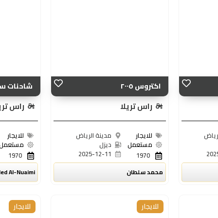
اكتروس ٢٠٠٥
شاحنات سط
راس تريلا
راس تري
رياض
للايجار
مدينة الرياض
للايجار
مستعمل
ديزل
مستعمل
2025-12-11
202
1970
1970
محمد سلطان
led Al-Nuaimi
للايجار
للايجار