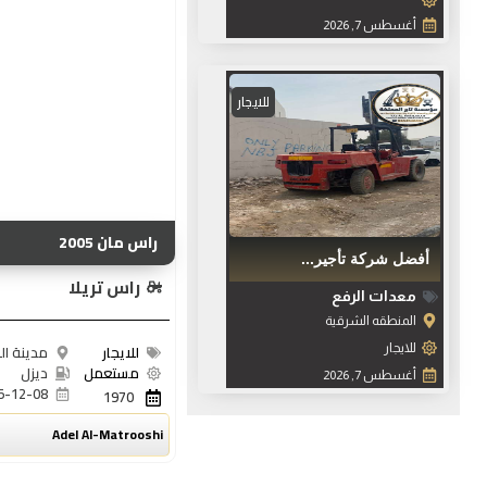
أغسطس 7, 2026
للايجار
راس مان 2005
أفضل شركة تأجير...
راس تريلا
معدات الرفع
المنطقه الشرقية
للايجار
مدينة ا
للايجار
مستعمل
ديزل
أغسطس 7, 2026
5-12-08
1970
Adel Al-Matrooshi