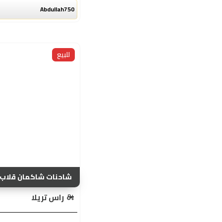
Abdullah750
للبيع
شاحنات شاكمان قلاب SHA...
راس تريلا