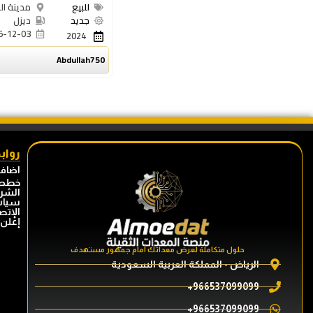
للبيع
مدينة ال
جديد
ديزل
5-12-03
2024
Abdullah750
رواب
اضافة
خطط 
الشرو
سياس
الإتصا
إعلن 
حلول متكاملة لعرض معداتك أمام جمهور مستهدف
الرياض - المملكة العربية السعودية
966537099099+
966537099099+