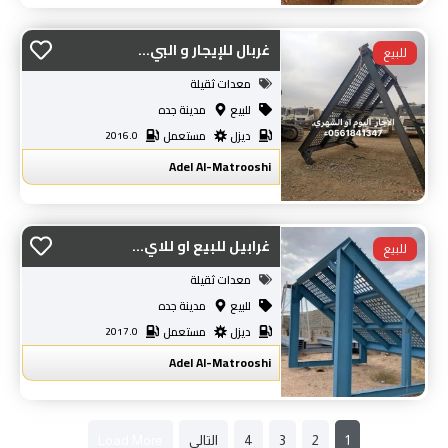
غربال للإيجار و البي...
معدات ثقيلة
للبيع
مدينة جده
ديزل
مستعمل
2016.0
Adel Al-Matrooshi
غرابيل للبيع او للاي...
معدات ثقيلة
للبيع
مدينة جده
ديزل
مستعمل
2017.0
Adel Al-Matrooshi
1
2
3
4
التالى
Load More