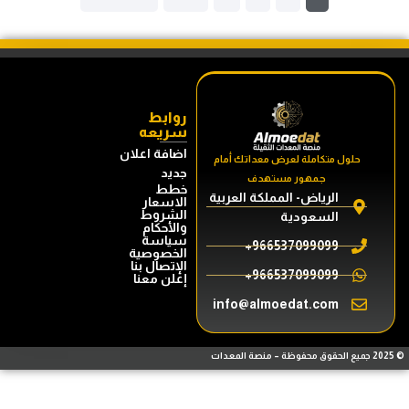
روابط
سريعه
اضافة اعلان
ل متكاملة لعرض معداتك أمام
جديد
جمهور مستهدف
خطط
الرياض- المملكة العربية
الاسعار
الشروط
السعودية
والأحكام
سياسة
966537099099+
الخصوصية
الإتصال بنا
966537099099+
إعلن معنا
info@almoedat.com