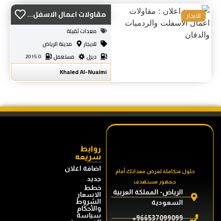
مقاولات اعمال الاسفل...
للايجار
معدات ثقيلة
للايجار
مدينة الرياض
ديزل
مستعمل
2015.0
Khaled Al-Nuaimi
روابط
سريعه
اضافة اعلان
حلول متكاملة لعرض معداتك أمام
جديد
جمهور مستهدف
خطط
الرياض- المملكة العربية
الاسعار
الشروط
السعودية
والأحكام
سياسة
966537099099+