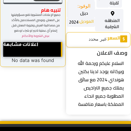
ثقيلة
الوقود:
تنبيه هام
ديزل
جميع الإعلانات المنشورة تقع مسؤوليتها
المنطقه
على المعلن، ونوصي المستخدمين بالتأكد
الموديل:
2024
من مصداقية العرض وهوية المعلن قبل
الشرقية
إتمام أي عملية تاجير او شراء او دفع
عرض الشروط والأحكام
السعر:
غير محدد
اعلانات مشابهة
وصف الاعلان
No data was found
السلام عليكم ورحمة الله
وبركاته يوجد لدينا بكلين
هونداي 2024 مع سائق
يمتلك جميع التراخيص
المطلوبة جميع انحاء
المملكة باسعار منافسة