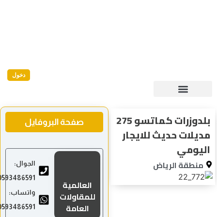
دخول
بلدوزرات كماتسو 275
صفحة البروفايل
مديلات حديث للايجار
اليومي
منطقة الرياض
الجوال:
0593486591
العالمية
واتساب:
للمقاولات
العامة
0593486591