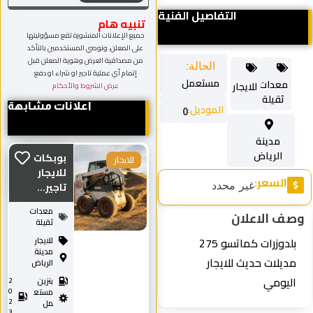
التفاصيل الفنية
تنبيه هام
جميع الإعلانات المنشورة تقع مسؤوليتها
على المعلن، ونوصي المستخدمين بالتأكد
من مصداقية العرض وهوية المعلن قبل
الحالة:
إتمام أي عملية تاجير او شراء او دفع
مستعمل
معدات
للايجار
عرض الشروط والأحكام
ثقيلة
اعلانات مشابهة
الموديل:
0
مدينة
الرياض
بوبكات
للايجار
للايجار
السعر:
غير محدد
تاجير...
معدات
وصف الاعلان
ثقيلة
بلدوزرات كماتسو 275
للايجار
مدينة
مديلات حديث للايجار
الرياض
اليومي
بنزين
2
0
مستع
2
مل
3