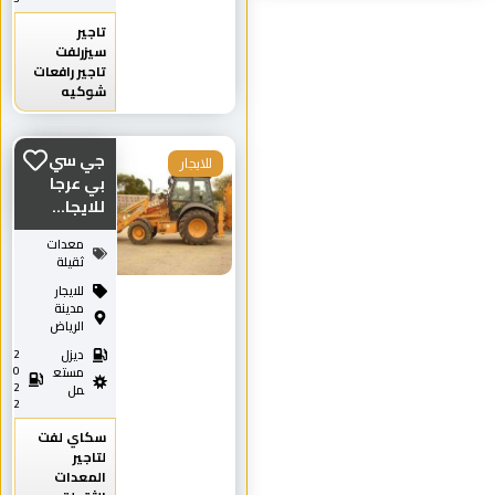
تاجير
سيزرلفت
تاجير رافعات
شوكيه
جي سي
للايجار
بي عرجا
للايجا...
معدات
ثقيلة
للايجار
مدينة
الرياض
ديزل
2
0
مستع
2
مل
2
سكاي لفت
لتاجير
المعدات