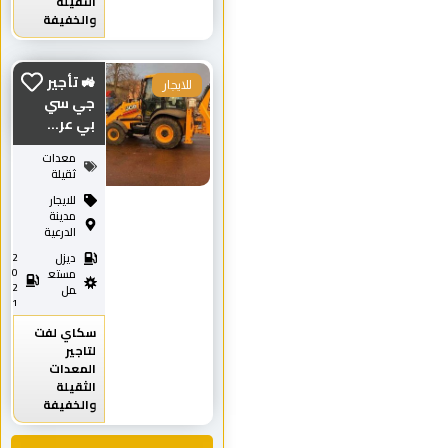
الثقيلة
والخفيفة
🚜 تأجير
للايجار
جي سي
بي عر...
معدات
ثقيلة
للايجار
مدينة
الدرعية
ديزل
2
0
مستع
2
مل
1
سكاي لفت
لتاجير
المعدات
الثقيلة
والخفيفة