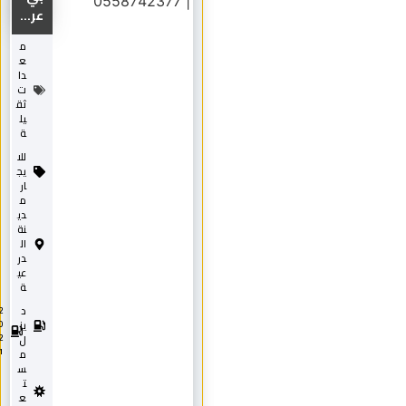
عر...
م
ع
دا
ت
ثق
يل
ة
للا
يج
ار
م
دي
نة
ال
در
عي
ة
د
2
0
يز
2
ل
1
م
س
ت
ع