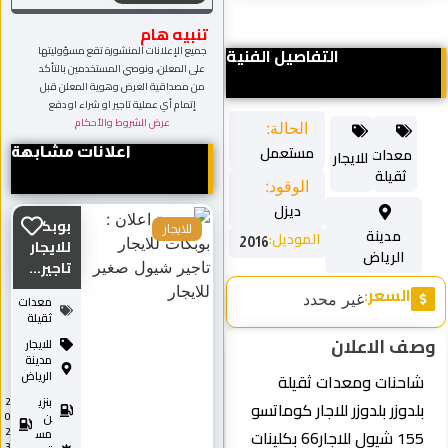
تنبيه هام
التفاصيل الفنية
جميع الإعلانات المنشورة تقع مسؤوليتها
على المعلن، ونوصي المستخدمين بالتأكد
من مصداقية العرض وهوية المعلن قبل
إتمام أي عملية تاجير او شراء او دفع
عرض الشروط والأحكام
الحالة:
مستعمل
معدات
اعلانات مشابهة
للايجار
ثقيلة
الوقود:
ديزل
بوبكات
للايجار
مدينة
الموديل:
2016
للايجار
الرياض
تاجير...
السعر:
غير محدد
معدات
ثقيلة
وصف الاعلان
للايجار
مدينة
الرياض
شاحنات ومعدات ثقيلة
بنزي
2
بلدوزر بلدوزر للاجار كوماتسو
0
ن
2
155 شيول للاجار66 بكلينات
مس
3