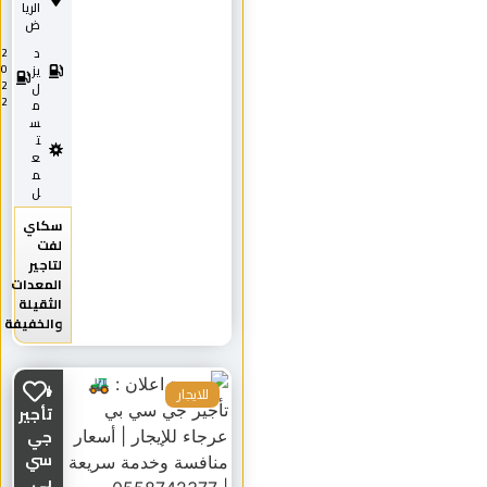
الريا
ض
د
2
0
يز
2
ل
2
م
س
ت
ع
م
ل
سكاي
لفت
لتاجير
المعدات
الثقيلة
والخفيفة
🚜
للايجار
تأجير
جي
سي
بي