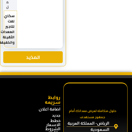
م
ل
سكاي
لفت
لتاجير
المعدات
الثقيلة
والخفيفة
المذيد
روابط
سريعه
اضافة اعلان
حلول متكاملة لعرض معداتك أمام
جديد
جمهور مستهدف
خطط
الرياض- المملكة العربية
الاسعار
الشروط
السعودية