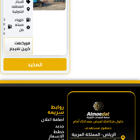
للايجار
المنطقه
الشرقية
كهرباء
2
0
مستع
2
مل
5
فوركلفت
كرين للايجار
المذيد
روابط
سريعه
اضافة اعلان
 متكاملة لعرض معداتك أمام
جديد
جمهور مستهدف
خطط
الرياض- المملكة العربية
الاسعار