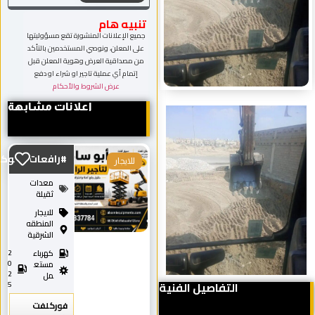
تنبيه هام
جميع الإعلانات المنشورة تقع مسؤوليتها
على المعلن، ونوصي المستخدمين بالتأكد
من مصداقية العرض وهوية المعلن قبل
إتمام أي عملية تاجير او شراء او دفع
عرض الشروط والأحكام
اعلانات مشابهة
#رافعات_شوكية_للايجا...
للايجار
معدات
ثقيلة
للايجار
المنطقه
الشرقية
كهرباء
2
0
مستع
2
مل
التفاصيل الفنية
5
فوركلفت