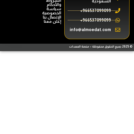
الشروط
السعودية
والأحكام
سياسة
966537099099+
الخصوصية
الإتصال بنا
966537099099+
إعلن معنا
info@almoedat.com