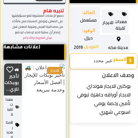
تنبيه هام
الحالة:
جميع الإعلانات المنشورة تقع مسؤوليتها
مستعمل
معدات
على المعلن، ونوصي المستخدمين بالتأكد
للايجار
من مصداقية العرض وهوية المعلن قبل
ثقيلة
الوقود:
إتمام أي عملية تاجير او شراء او دفع
ديزل
عرض الشروط والأحكام
الموديل:
مدينة مكه
اعلانات مشابهة
2019
السعر:
غير محدد
🚜
للايجار
صف الاعلان
تأجير
بوبكات
بوكلين للايجار هونداي
للإي...
للايجار أوراقه جاهزة تيوفي
معدا
تأمين رخصة يومي
ت
ثقيل
اسبوعي شهري
ة
للايجا
ر
مدين
ة