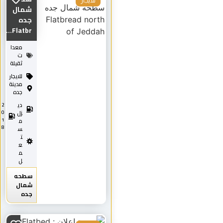
للايجار
شمال
جده
Flatbr...
معدا
ت
ثقيلة
للايجار
مدينة
جده
دي
2
0
زل
1
م
8
س
ت
ع
م
ل
سطحه
شمال
جده