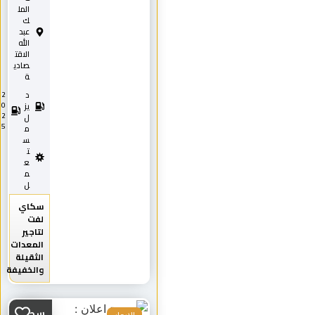
المل
ك
عبد
الله
الاقت
صادي
ة
د
2
0
يز
2
ل
5
م
س
ت
ع
م
ل
سكاي
لفت
لتاجير
المعدات
الثقيلة
والخفيفة
سطحه