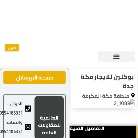
دخول
وكلين للايجار مكة
صفحة البروفايل
دة
منطقة مكة المكرمة
الجوال:
0554185331
العالمية
واتساب:
للمقاولات
التفاصيل الفنية
العامة
0554185331