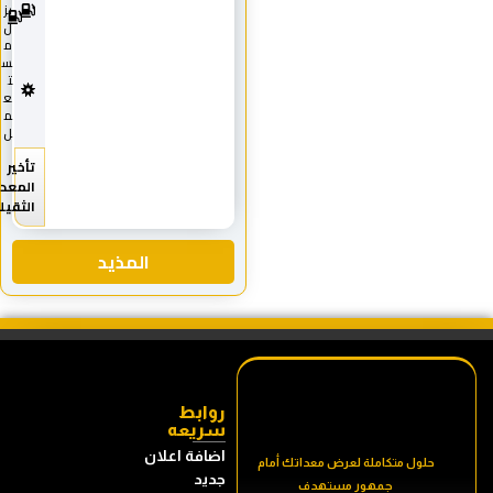
0
يز
1
ل
8
م
س
ت
ع
م
ل
تأخير
المعدات
الثقيله
المذيد
روابط
سريعه
اضافة اعلان
حلول متكاملة لعرض معداتك أمام
جديد
جمهور مستهدف