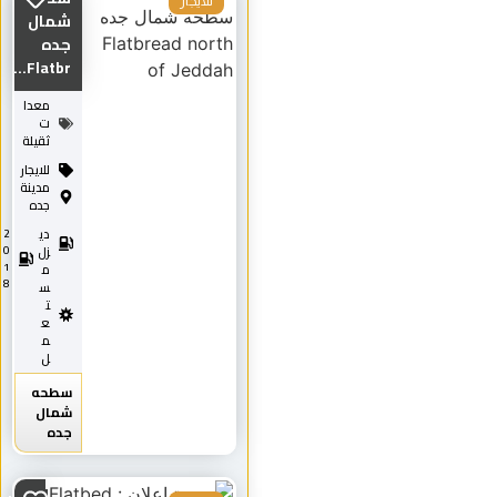
للايجار
شمال
جده
Flatbr...
معدا
ت
ثقيلة
للايجار
مدينة
جده
دي
2
0
زل
1
م
8
س
ت
ع
م
ل
سطحه
شمال
جده