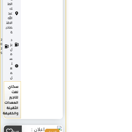
المل
ك
عبد
الله
الاقت
صادي
ة
د
2
0
يز
2
ل
5
م
س
ت
ع
م
ل
سكاي
لفت
لتاجير
المعدات
الثقيلة
والخفيفة
سطحه