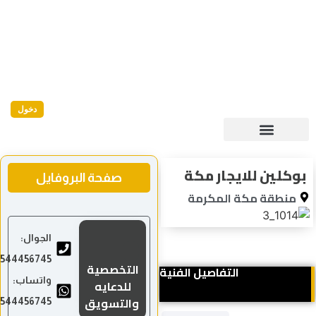
دخول
وكلين للايجار مكة
صفحة البروفايل
منطقة مكة المكرمة
الجوال:
0544456745
التخصصية
التفاصيل الفنية
واتساب:
للدعايه
والتسويق
0544456745