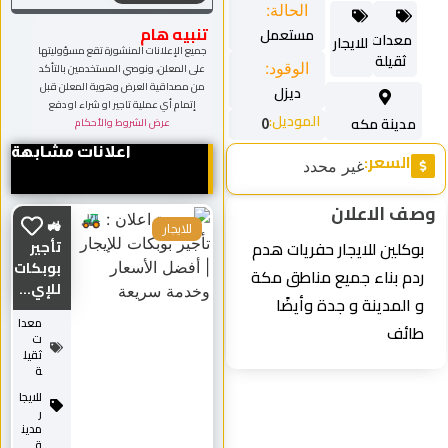
الحالة:
تنبيه هام
مستعمل
معدات
للايجار
جميع الإعلانات المنشورة تقع مسؤوليتها
ثقيلة
الوقود:
على المعلن، ونوصي المستخدمين بالتأكد
من مصداقية العرض وهوية المعلن قبل
ديزل
إتمام أي عملية تاجير او شراء او دفع
الموديل:
مدينة مكه
عرض الشروط والأحكام
0
اعلانات مشابهة
السعر:
غير محدد
صف الاعلان
🚜
للايجار
بوكلين للايجار حفريات هدم
تأجير
بوبكات
ردم بناء جميع مناطق مكة
للإي...
و المدينة و جدة وأيضًا
معدا
طائف
ت
ثقيل
ة
للايجا
ر
مدين
ة