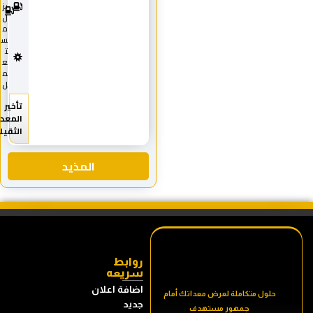
0
يز
1
ل
8
م
س
ت
ع
م
ل
تأخير
المعدات
الثقيله
المذيد
روابط
سريعه
اضافة اعلان
حلول متكاملة لعرض معداتك أمام
جديد
جمهور مستهدف