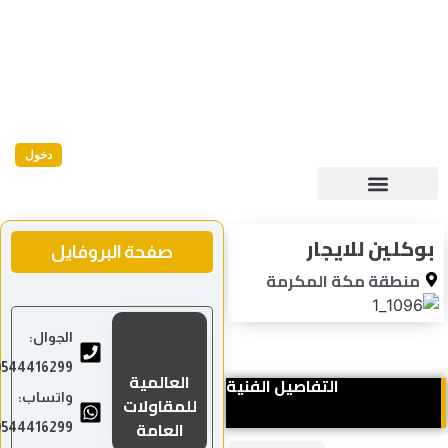
دخول
وكلين للايجار
صفحة البروفايل
منطقة مكة المكرمة
الجوال:
0544416299
العالمية
التفاصيل الفنية
واتساب:
للمقاولات
العامة
0544416299