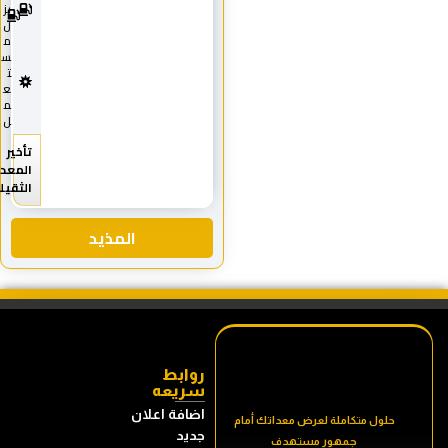
0
يز
1
ل
8
م
س
ت
ع
م
ل
تأخير
المعدات
الثقيله
المذيد
روابط
سريعه
اضافة اعلان
حلول متكاملة لعرض معداتك أمام
جديد
جمهور مستهدف