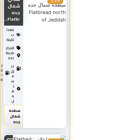
للايجار
شمال
جده
Flatbr...
معدا
ت
ثقيلة
للايجار
مدينة
جده
دي
2
0
زل
1
م
8
س
ت
ع
م
ل
سطحه
شمال
جده