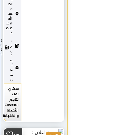
المل
ك
عبد
الله
الاقت
صادي
ة
د
2
0
يز
2
ل
5
م
س
ت
ع
م
ل
سكاي
لفت
لتاجير
المعدات
الثقيلة
والخفيفة
سطحه