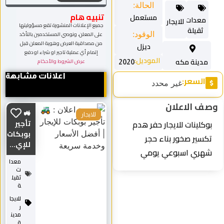
الحالة:
تنبيه هام
مستعمل
معدات
للايجار
جميع الإعلانات المنشورة تقع مسؤوليتها
ثقيلة
الوقود:
على المعلن، ونوصي المستخدمين بالتأكد
من مصداقية العرض وهوية المعلن قبل
ديزل
إتمام أي عملية تاجير او شراء او دفع
الموديل:
مدينة مكه
عرض الشروط والأحكام
2020
اعلانات مشابهة
السعر:
غير محدد
صف الاعلان
🚜
للايجار
بوكلينات للايجار حفر هدم
تأجير
بوبكات
تكسير صخور بناء حجر
للإي...
شهري اسبوعي يومي
معدا
ت
ثقيل
ة
للايجا
ر
مدين
ة