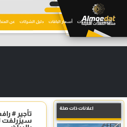
الرئيسية
الإعلانات
أسعار الباقات
دليل الشركات
عن المنص
اعلانات ذات صلة
تأجير # راف
سيزرلفت لل