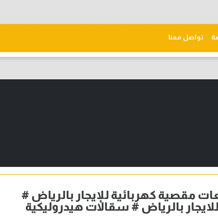
ّة
تواصل معنا
عات مقصية كهربائية للإيجار بالرياض #
ايجار بالرياض # سقالات هيدروليكية