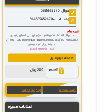
جوال :0555652670
واتساب :+966555652670
تنبيه هام
جميع الإعلانات المنشورة تقع مسؤوليتها على المعلن، ونوصي
المستخدمين بالتأكد من مصداقية العرض وهوية المعلن قبل إتمام أي
عملية تاجير او شراء او دفع
عرض الشروط والأحكام
صفحة البروفايل
السعر
280 ريال
أضف للمفضله
ابلاغ عن مخالفة
اعلانات مميزه