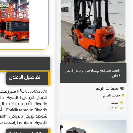
رافعة شوكية للإيجار في الرياض 2 طن
3 طن ...
تفاصيل الاعلان
معدات الرفع
0555652670
مدينة الخرج
جديد
للايجار
rental in Riyadh | رافعات مقصية كهربائية بالرياض | E