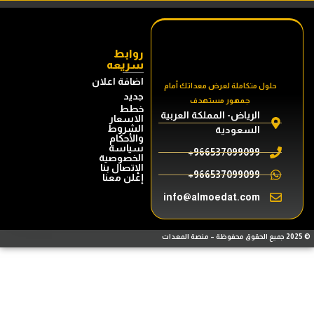
روابط
سريعه
اضافة اعلان
حلول متكاملة لعرض معداتك أمام
جديد
جمهور مستهدف
خطط
الرياض- المملكة العربية
الاسعار
الشروط
السعودية
والأحكام
سياسة
966537099099+
الخصوصية
الإتصال بنا
966537099099+
إعلن معنا
info@almoedat.com