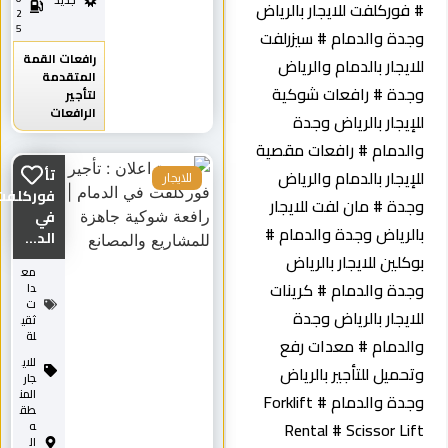
جديد
 فوركلفت للايجار بالرياض
2
5
جدة والدمام # سيزرلفت
رافعات القمة
لايجار بالدمام والرياض
المتقدمة
جدة # رافعات شوكية
لتأجير
الرافعات
لإيجار بالرياض وجدة
الدمام # رافعات مقصية
تأجير
لإيجار بالدمام والرياض
للايجار
فوركلفت
جدة # مان لفت للايجار
في
الرياض وجدة والدمام #
الد...
وكلين للايجار بالرياض
مع
جدة والدمام # كرينات
دا
ت
لايجار بالرياض وجدة
ثقي
لة
الدمام # معدات رفع
للاي
تحميل للتأجير بالرياض
جار
المن
وجدة والدمام # Forklift
طق
Rental # Scissor Lif
ه
ال