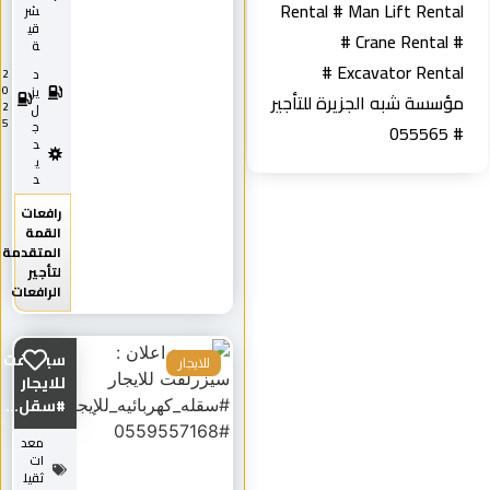
Rental # Man Lift Renta
شر
قي
# Crane Rental 
ة
Excavator Rental #
د
2
0
يز
ؤسسة شبه الجزيرة للتأجير
2
ل
5
ج
# 0555
د
ي
د
رافعات
القمة
المتقدمة
لتأجير
الرافعات
سيزرلفت
للايجار
للايجار
#سقل...
معد
ات
ثقيل