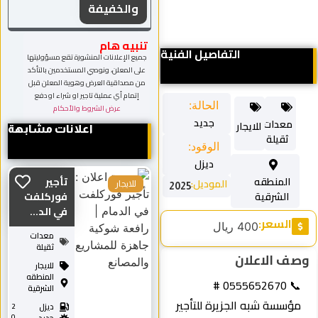
والخفيفة
تنبيه هام
التفاصيل الفنية
جميع الإعلانات المنشورة تقع مسؤوليتها
على المعلن، ونوصي المستخدمين بالتأكد
من مصداقية العرض وهوية المعلن قبل
إتمام أي عملية تاجير او شراء او دفع
الحالة:
عرض الشروط والأحكام
جديد
معدات
للايجار
اعلانات مشابهة
ثقيلة
الوقود:
ديزل
المنطقه
تأجير
الموديل:
للايجار
2025
الشرقية
فوركلفت
في الد...
السعر:
400 ريال
معدات
ثقيلة
ف الاعلان
للايجار
المنطقه
📞 0555652670 #
الشرقية
ؤسسة شبه الجزيرة للتأجير
ديزل
2
0