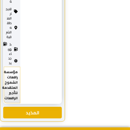
ة
للايج
ار
المن
طق
ه
الشر
قية
ك
هرب
اء
جد
يد
مؤسسة
رافعات
الشموخ
المتقدمة
لتأجير
الرافعات
المذيد