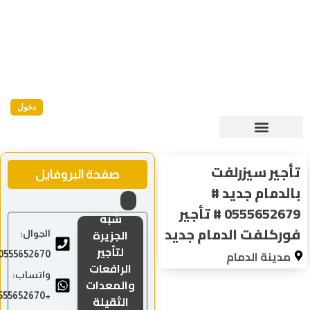
دخول
جير سيزرلفت
صفحة البروفايل
لدمام جديد #
0555652679 # تأجير
شبه
ركلفت الدمام جديد
الجزيرة
الجوال:
لتأجير
مدينة الدمام
0555652670
الرافعات
واتساب:
والمعدات
+966555652670
الثقيلة