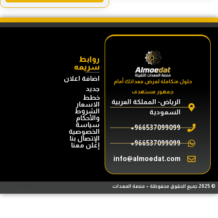
روابط
سريعه
اضافة اعلان
حلول متكاملة لعرض معداتك أمام
جديد
جمهور مستهدف
خطط
الرياض- المملكة العربية
الاسعار
الشروط
السعودية
والأحكام
سياسة
966537099099+
الخصوصية
الإتصال بنا
966537099099+
إعلن معنا
info@almoedat.com