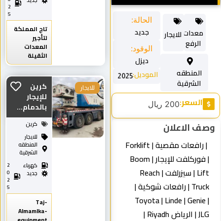
جديد
2
5
الحالة:
تاج المملكة
جديد
معدات
للايجار
لتأجير
الرفع
المعدات
الوقود:
الثقيلة
ديزل
المنطقه
الموديل:
2025
الشرقية
كرين
للايجار
للإيجار
السعر:
200 ريال
بالدمام...
كرين
ف الاعلان
للايجار
| رافعات مقصية | Forklift
المنطقه
الشرقية
| فوركلفت للإيجار | Boom
كهرباء
2
Lift | سيزرلفت | Reach
0
جديد
2
Truck | رافعات شوكية |
5
Toyota | Linde | Genie 
Taj-
Almamlka-
JLG | الرياض Riyadh |
equipment