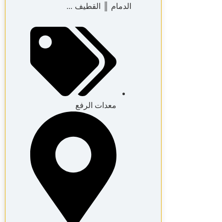
الدمام ║ القطيف ...
معدات الرفع