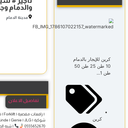
تأجير # سيز
والدمام وجدة | 2670
مدينة الدمام
كرين للإيجار بالدمام
10 طن 25 طن 50
طن 1...
تفاصيل الاعلان
كرين
0555652670