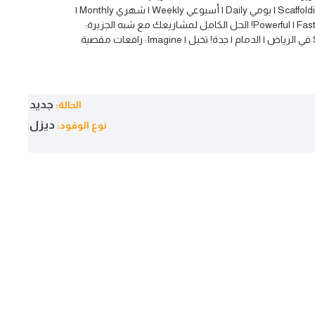
Scaffolding | 3Ton-16Ton | 6m-18m | يومي Daily | أسبوعي Weekly | شهري Monthly |
سنوي Yearly | Safe | آمن | Powerful | Fast! الحل الكامل لمشاريعك مع شبه الجزيرة:
ة
جديد
الحالة:
ديزل
نوع الوقود: