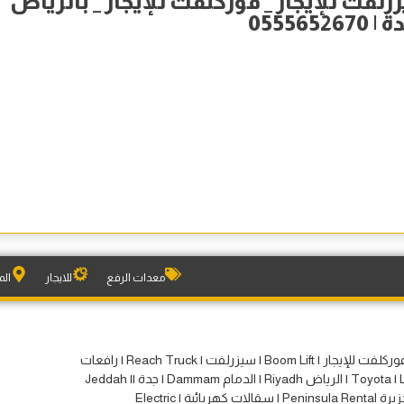
رلفت للإيجار _ فوركلفت للإيجار _ بالرياض
055565
معدات الرفع
للايجار
الم
| رافعات مقصية | Forklift | فوركلفت للإيجار | Boom Lift | سيزرلفت | Reach Truck | رافعات
شوكية | Toyota | Linde | Genie | JLG | الرياض Riyadh | الدمام Dammam | جدة Jeddah ||
| شبه الجزيرة Peninsula Rental | سقالات كهربائية | Electric