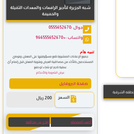
شبه الجزيرة لتأجير الرافعات والمعدات الثقيلة
والخفيفة
جوال :0555652670
واتساب :+966555652670
تنبيه هام
جميع الإعلانات المنشورة تقع مسؤوليتها على المعلن، ونوصي
المستخدمين بالتأكد من مصداقية العرض وهوية المعلن قبل إتمام أي
عملية تاجير او شراء او دفع
عرض الشروط والأحكام
صفحة البروفايل
نطقه الشرقية
السعر
200 ريال
أضف للمفضله
ابلاغ عن مخالفة