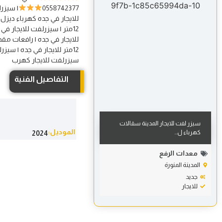
0558742377
| سيزرل
12متر للايجار في جده | سيز
سيزرلفت للايجار كهرب
التفاصيل الفنية
سيزر لفت للايجار المدينة سقالات
الموديل:
كهرباء ل...
2024
معدات الرفع
المدينة المنورة
جديد
للايجار