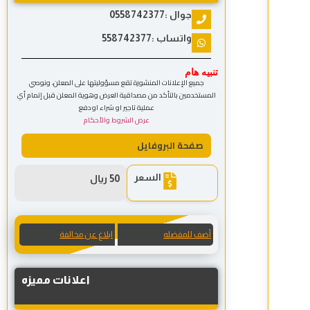
جوال :0558742377
واتساب :558742377
تنبيه هام
جميع الإعلانات المنشورة تقع مسؤوليتها على المعلن، ونوصي
المستخدمين بالتأكد من مصداقية العرض وهوية المعلن قبل إتمام أي
عملية تاجير او شراء او دفع
عرض الشروط والأحكام
صفحة البروفايل
السعر
50 ريال
أضف للمفضله
ابلاغ عن مخالفة
اعلانات مميزه