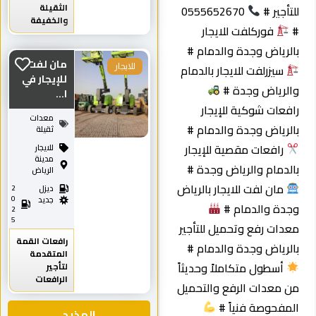
الثقيلة
لتأجير #
0555652670
والخفيفة
فوركلفت للايجار
الرياض وجدة والدمام #
مان لفت
سيزرلفت للايجار بالدمام
للايجار
للإيجار في
الرياض وجدة #
ا...
افعات شوكية للإيجار
معدات
الرياض وجدة والدمام #
ثقيلة
رافعات مقصية للإيجار
للايجار
مدينة
الدمام والرياض وجدة #
الرياض
مان لفت للايجار بالرياض
ديزل
2
0
جديد
جدة والدمام #
2
5
عدات رفع وتحميل للتأجير
رافعات القمة
الرياض وجدة والدمام #
المتقدمة
أسطول متكاملاً وحديثاً
لتأجير
الرافعات
ن معدات الرفع والتحميل
لمفحوصة فنياً #
المذيد