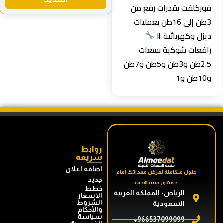
وركلفت بقدرات رفع من
3طن إلى 16طن بعمليات
يزل وكهربائية #
افعات شوكية بسعات
2.5طن و3طن و5طن و7طن
1طن و1
روابط
سريعه
اضافة اعلان
حلول متكاملة لعرض معداتك أمام
جديد
جمهور مستهدف
خطط
الرياض- المملكة العربية
الاسعار
الشروط
السعودية
والأحكام
سياسة
966537099099+
الخصوصية