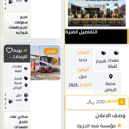
جديد
2
4
تاجير
سيزرلفت
تاجير رافعات
التفاصيل الفنية
شوكيه
بوبكات
للايجار
الحالة:
للإيجار | ...
جديد
معدات
للايجار
ثقيلة
معدات
الوقود:
ثقيلة
ديزل
للايجار
مدينة
مدينة
الموديل:
2025
الرياض
الرياض
ديزل
2
السعر:
0
جديد
200 ريال
2
3
ف الاعلان
سكاي لفت
لتاجير
مؤسسة شبه الجزيرة
المعدات