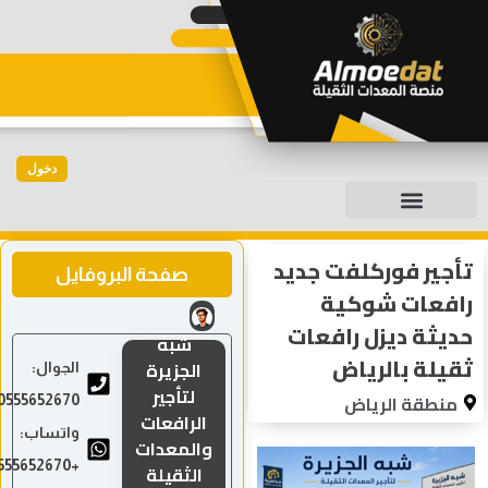
دخول
جير فوركلفت جديد
صفحة البروفايل
فعات شوكية
يثة ديزل رافعات
شبه
يلة بالرياض
الجزيرة
الجوال:
لتأجير
منطقة الرياض
0555652670
الرافعات
واتساب:
والمعدات
+966555652670
الثقيلة