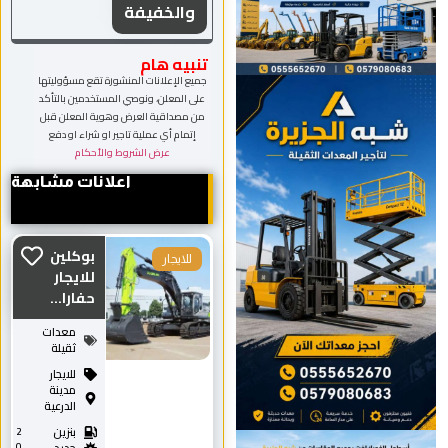
والخفيفة
تنبيه هام
جميع الإعلانات المنشورة تقع مسؤوليتها
على المعلن، ونوصي المستخدمين بالتأكد
من مصداقية العرض وهوية المعلن قبل
إتمام أي عملية تاجير او شراء او دفع
عرض الشروط والأحكام
اعلانات مشابهة
بوكلين
للايجار
للايجار
حفارا...
معدات
ثقيلة
للايجار
مدينة
الدرعية
بنزين
2
0