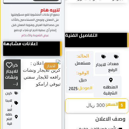
تنبيه هام
جميع الإعلانات المنشورة تقع مسؤوليتها
على المعلن، ونوصي المستخدمين بالتأكد
من مصداقية العرض وهوية المعلن قبل
إتمام أي عملية تاجير او شراء او دفع
التفاصيل الفنية
عرض الشروط والأحكام
اعلانات مشابهة
الحالة:
مستعمل
دات
للايجار
كرين
للايجار
لرفع
للايجار
الوقود:
ونشات
ديزل
ر...
لمنطقه
الموديل:
2025
لشرقية
كرين
للايجا
سعر:
300 ريال
ر
المن
طقه
الاعلان
الشر
قية