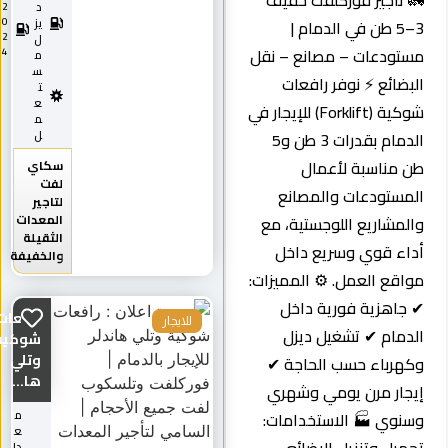
تأجير فوركلفت خفيف
د
2
0
3–5 طن في الدمام |
يز
2
ل
ودعات – مصانع – نقل
4
م
س
ائع ⚡ نوفر رافعات
ت
ع
شوكية (Forklift) للإيجار في
م
الدمام بقدرات 3 طن و5
ل
مناسبة لأعمال
سكاي
لفت
ستودعات والمصانع
لتاجير
المعدات
شاريع اللوجستية، مع
الثقيلة
ء قوي وسريع داخل
والخفيفة
ع العمل. ⚙️ المميزات:
اهزية فورية داخل
رافعات
للايجار
مام ✔ تشغيل ديزل
شوكية
وتلي
رباء حسب الحاجة ✔
ها...
ار مرن يومي وشهري
وي 🏭 الاستخدامات:
م
ع
دا