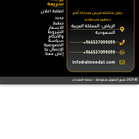
سريعه
اضافة اعلان
حلول متكاملة لعرض معداتك أمام
جديد
جمهور مستهدف
خطط
الرياض- المملكة العربية
الاسعار
الشروط
السعودية
والأحكام
سياسة
966537099099+
الخصوصية
الإتصال بنا
966537099099+
إعلن معنا
info@almoedat.com