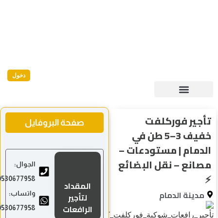
دخول
ر فوركلفت
صفحة البروفايل
خفيف 3–5 طن في
ام | مستودعات –
ع – نقل البضائع
الجوال:
0530677958
المقداد
نة الدمام
واتساب:
لتأجير
الرافعات
0530677958