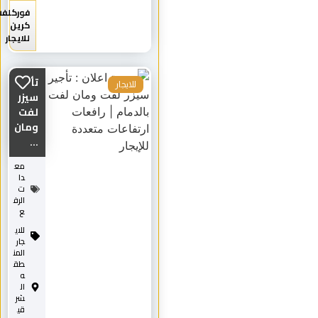
فوركلفت
كرين
للايجار
تأجير
للايجار
سيزر
لفت
ومان
...
مع
دا
ت
الرف
ع
للاي
جار
المن
طق
ه
ال
شر
قي