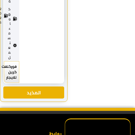
ة
ك
2
0
ه
2
رب
5
ا
ء
م
س
ت
ع
م
ل
فوركلفت
كرين
للايجار
المذيد
روابط