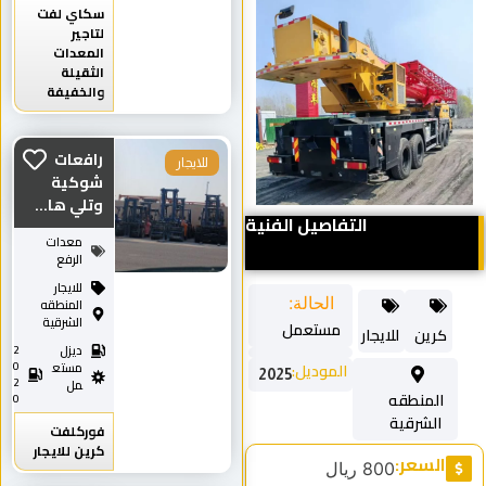
سكاي لفت
لتاجير
المعدات
الثقيلة
والخفيفة
رافعات
للايجار
شوكية
وتلي ها...
التفاصيل الفنية
معدات
الرفع
للايجار
الحالة:
المنطقه
الشرقية
مستعمل
كرين
للايجار
ديزل
2
0
الموديل:
مستع
2025
2
مل
المنطقه
0
الشرقية
فوركلفت
كرين للايجار
السعر:
800 ريال