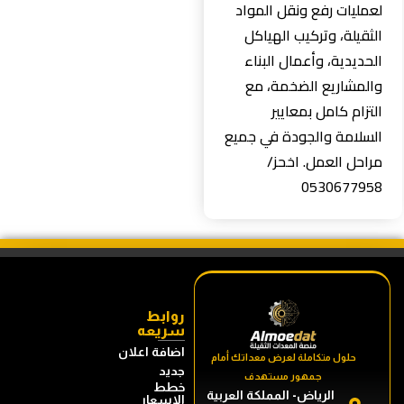
لعمليات رفع ونقل المواد
الثقيلة، وتركيب الهياكل
الحديدية، وأعمال البناء
والمشاريع الضخمة، مع
التزام كامل بمعايير
السلامة والجودة في جميع
مراحل العمل. اخحز/
0530677958
روابط
سريعه
اضافة اعلان
حلول متكاملة لعرض معداتك أمام
جديد
جمهور مستهدف
خطط
الرياض- المملكة العربية
الاسعار