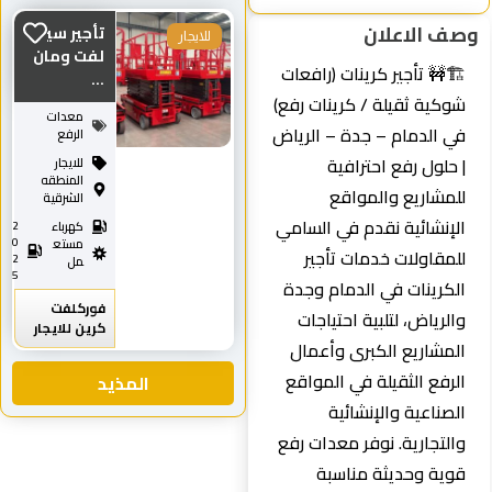
وصف الاعلان
تأجير سيزر
للايجار
لفت ومان
🏗️🚧 تأجير كرينات (رافعات
...
شوكية ثقيلة / كرينات رفع)
معدات
في الدمام – جدة – الرياض
الرفع
| حلول رفع احترافية
للايجار
المنطقه
للمشاريع والمواقع
الشرقية
الإنشائية نقدم في السامي
كهرباء
2
0
مستع
للمقاولات خدمات تأجير
2
مل
5
الكرينات في الدمام وجدة
فوركلفت
والرياض، لتلبية احتياجات
كرين للايجار
المشاريع الكبرى وأعمال
الرفع الثقيلة في المواقع
المذيد
الصناعية والإنشائية
والتجارية. نوفر معدات رفع
قوية وحديثة مناسبة