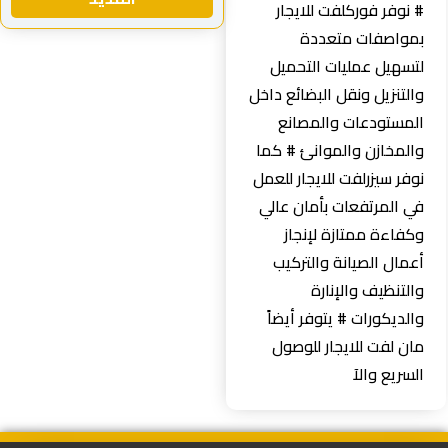
 نوفر فوركلفت للايجار
مواصفات متعددة
تسهيل عمليات التحميل
التنزيل ونقل البضائع داخل
لمستودعات والمصانع
المخازن والموانئ # كما
وفر سيزرلفت للايجار للعمل
ي المرتفعات بأمان عالي
كفاءة ممتازة لإنجاز
عمال الصيانة والتركيب
التنظيف والإنارة
الديكورات # يتوفر أيضاً
ان لفت للايجار للوصول
لسريع والآ