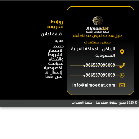
روابط
سريعه
اضافة اعلان
حلول متكاملة لعرض معداتك أمام
جديد
جمهور مستهدف
خطط
الرياض- المملكة العربية
الاسعار
الشروط
السعودية
والأحكام
سياسة
966537099099+
الخصوصية
الإتصال بنا
966537099099+
إعلن معنا
info@almoedat.com