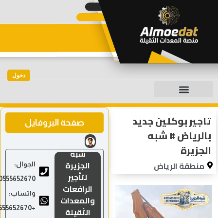
دخول
جير بوكلين جديد
صفحة البروفايل
لرياض # شبه
جزيرة
شبه
الجزيرة
منطقة الرياض
الجوال:
لتأجير
0555652670
الرافعات
واتساب:
والمعدات
+966555652670
الثقيلة