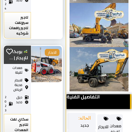
جديد
2
4
تاجير
سيزرلفت
تاجير رافعات
شوكيه
بوبكات
للايجار
للإيجار | ...
معدات
ثقيلة
للايجار
مدينة
الرياض
التفاصيل الفنية
ديزل
2
0
جديد
2
3
الحالة:
سكاي لفت
لتاجير
جديد
معدات
للايجار
المعدات
ثقيلة