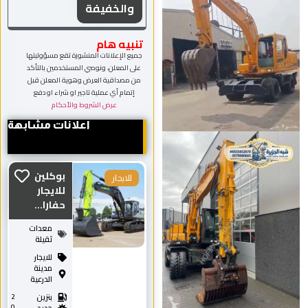
والخفيفة
تنبيه هام
جميع الإعلانات المنشورة تقع مسؤوليتها
على المعلن، ونوصي المستخدمين بالتأكد
من مصداقية العرض وهوية المعلن قبل
إتمام أي عملية تاجير او شراء او دفع
عرض الشروط والأحكام
اعلانات مشابهة
بوكلين
للايجار
للايجار
حفارا...
معدات
ثقيلة
للايجار
مدينة
الدرعية
بنزين
2
0