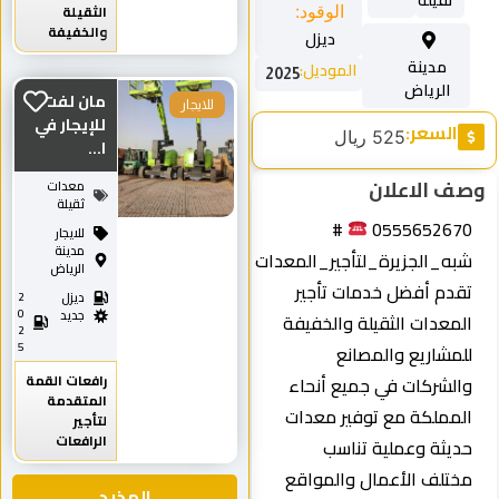
الثقيلة
الوقود:
والخفيفة
ديزل
مدينة
الموديل:
2025
الرياض
مان لفت
للايجار
للإيجار في
السعر:
525 ريال
ا...
ف الاعلان
معدات
ثقيلة
#
055565267
للايجار
مدينة
به_الجزيرة_لتأجير_المعدات
الرياض
قدم أفضل خدمات تأجير
ديزل
2
0
جديد
لمعدات الثقيلة والخفيفة
2
5
لمشاريع والمصانع
رافعات القمة
الشركات في جميع أنحاء
المتقدمة
لمملكة مع توفير معدات
لتأجير
الرافعات
ديثة وعملية تناسب
ختلف الأعمال والمواقع
المذيد