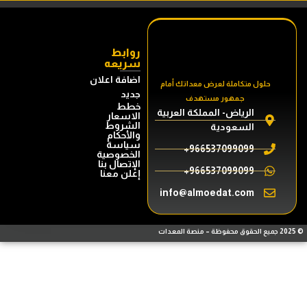
روابط
سريعه
اضافة اعلان
حلول متكاملة لعرض معداتك أمام
جديد
جمهور مستهدف
خطط
الرياض- المملكة العربية
الاسعار
الشروط
السعودية
والأحكام
سياسة
966537099099+
الخصوصية
الإتصال بنا
966537099099+
إعلن معنا
info@almoedat.com