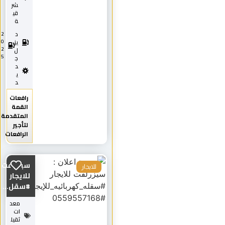
شر
قي
ة
د
2
0
يز
2
ل
5
ج
د
ي
د
رافعات
القمة
المتقدمة
لتأجير
الرافعات
سيزرلفت
للايجار
للايجار
#سقل...
معد
ات
ثقيل