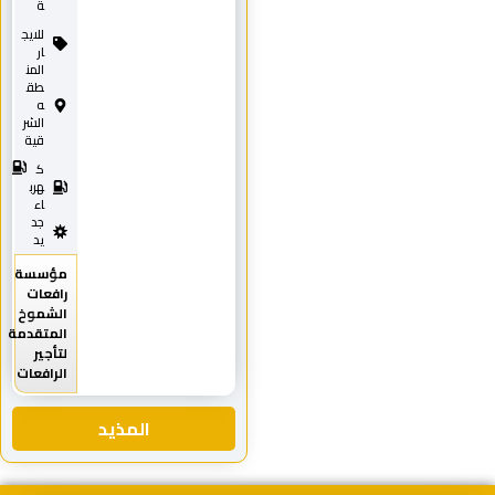
ة
للايج
ار
المن
طق
ه
الشر
قية
ك
هرب
اء
جد
يد
مؤسسة
رافعات
الشموخ
المتقدمة
لتأجير
الرافعات
المذيد