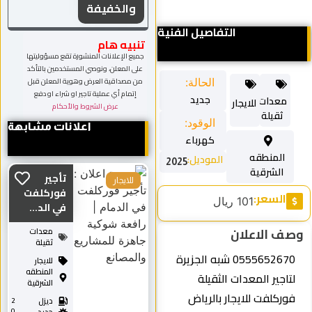
والخفيفة
التفاصيل الفنية
تنبيه هام
جميع الإعلانات المنشورة تقع مسؤوليتها
على المعلن، ونوصي المستخدمين بالتأكد
من مصداقية العرض وهوية المعلن قبل
الحالة:
إتمام أي عملية تاجير او شراء او دفع
جديد
معدات
للايجار
عرض الشروط والأحكام
ثقيلة
الوقود:
اعلانات مشابهة
كهرباء
المنطقه
الموديل:
2025
الشرقية
تأجير
للايجار
فوركلفت
السعر:
101 ريال
في الد...
ف الاعلان
معدات
ثقيلة
0555652670 شبه الجزيرة
للايجار
المنطقه
تاجير المعدات الثقيلة
الشرقية
وركلفت للايجار بالرياض
ديزل
2
0