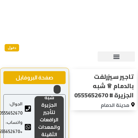
دخول
جير سيزرلفت
صفحة البروفايل
لدمام ♕ شبه
زيرة # 0555652670
شبه
الجزيرة
مدينة الدمام
الجوال:
لتأجير
0555652670
الرافعات
واتساب:
والمعدات
+966555652670
الثقيلة