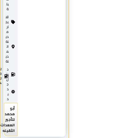
يل
ة
للا
يج
ار
م
دي
نة
ال
م
دي
نة
د
2
0
يز
2
ل
4
ج
د
ي
د
أبو
محمد
لتأجير
المعدات
الثقيله