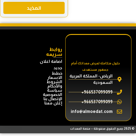
المذيد
روابط
سريعه
اضافة اعلان
حلول متكاملة لعرض معداتك أمام
جديد
جمهور مستهدف
خطط
الرياض- المملكة العربية
الاسعار
الشروط
السعودية
والأحكام
سياسة
966537099099+
الخصوصية
الإتصال بنا
966537099099+
إعلن معنا
info@almoedat.com
© 2025 جميع الحقوق محفوظة – منصة المعدات