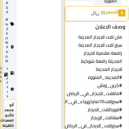
المنورة
ق
يل
السعر:
ة
11 ريال
للا
يج
وصف الاعلان
ار
م
مان لفت للايجار المدينة
دي
نة
سيزر لفت للايجار المدينة
ال
رافعة مقصية للايجار
م
دي
المدينة رافعة شوكية
نة
للايجار المدينة
د
2
0
يز
#المدينه_المنوره
2
ل
4
ج
#كرين_ونش
د
ي
#مانلفت_للايجار_في_الرياض
د
#سيزرلفت10متركهرباء_في_المدينة
أبو
#فوركلفت_للايجار
محمد
لتأجير
#سقالات_للإيجار
المعدات
#سيزرلفت_للايجار_في_الرياض
الثقيله