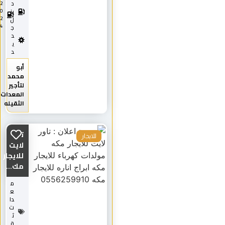
د
2
0
يز
2
ل
4
ج
د
ي
د
أبو
محمد
لتأجير
المعدات
الثقيله
تاور
للايجار
لايت
للايجار
مك...
م
ع
دا
ت
ث
ق