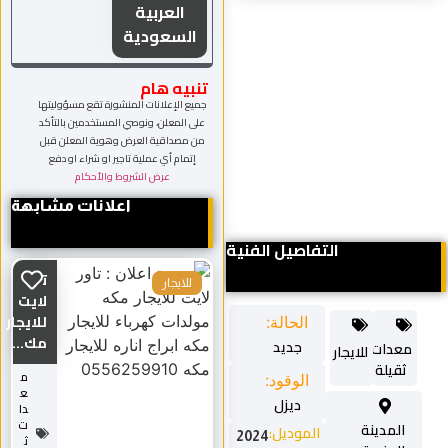
العربية
السعودية
تنبيه هام
جميع الإعلانات المنشورة تقع مسؤوليتها
على المعلن، ونوصي المستخدمين بالتأكد
من مصداقية العرض وهوية المعلن قبل
إتمام أي عملية تاجير او شراء او دفع
عرض الشروط والأحكام
اعلانات مشابهة
التفاصيل الفنية
تاور
للايجار
لايت
للايجار
الحالة:
مك...
جديد
معدات
للايجار
ثقيلة
م
الوقود:
ع
ديزل
دا
ت
المدينة
الموديل:
2024
ث