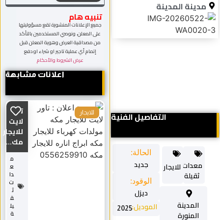
مدينة المدينة
تنبيه هام
جميع الإعلانات المنشورة تقع مسؤوليتها
على المعلن، ونوصي المستخدمين بالتأكد
من مصداقية العرض وهوية المعلن قبل
إتمام أي عملية تاجير او شراء او دفع
عرض الشروط والأحكام
اعلانات مشابهة
تاور
للايجار
التفاصيل الفنية
لايت
للايجار
مك...
الحالة:
م
جديد
معدات
للايجار
ع
ثقيلة
دا
الوقود:
ت
ث
ديزل
ق
المدينة
الموديل:
يل
2025
ة
المنورة