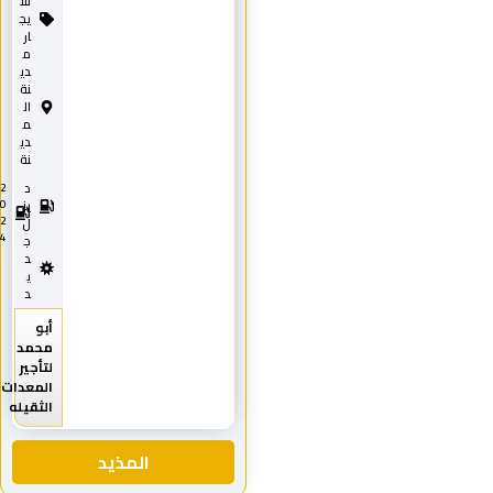
للا
يج
ار
م
دي
نة
ال
م
دي
نة
د
2
0
يز
2
ل
4
ج
د
ي
د
أبو
محمد
لتأجير
المعدات
الثقيله
المذيد