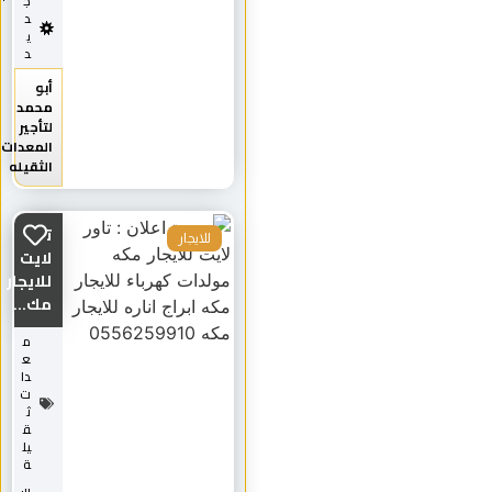
ج
د
ي
د
أبو
محمد
لتأجير
المعدات
الثقيله
تاور
للايجار
لايت
للايجار
مك...
م
ع
دا
ت
ث
ق
يل
ة