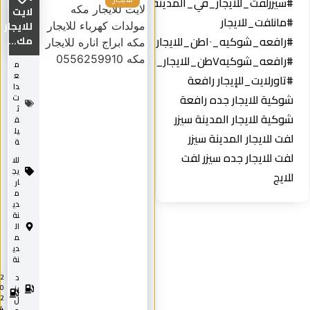
#سيزرلفت_للايجار_في_المدينة_المنوره
لايت
#مانلفت_للايجار
للايجار
#رافعه_شوكيه_١٠طن_للايجار
مك...
#رافعه_شوكيه٧طن_للايجار_في_المدينه
م
ع
#تاورلايت_للإيجار رافعة
دا
شوكية للايجار جده رافعة
ت
ث
شوكية للايجار المدينة سيزر
ق
يل
لفت للايجار المدينة سيزر
ة
لفت للايجار جده سيزر لفت
للا
يج
للايج
ار
م
دي
نة
ال
م
دي
نة
د
2
0
يز
2
ل
4