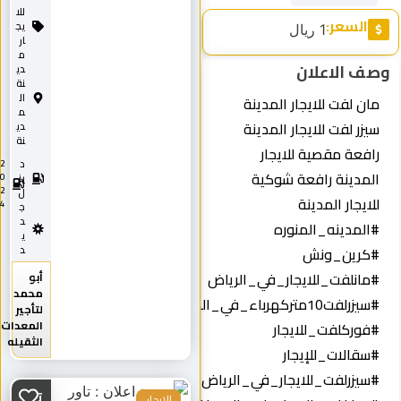
للا
السعر:
يج
1 ريال
ار
م
وصف الاعلان
دي
نة
ال
مان لفت للايجار المدينة
م
سيزر لفت للايجار المدينة
دي
نة
رافعة مقصية للايجار
د
2
المدينة رافعة شوكية
0
يز
2
ل
للايجار المدينة
4
ج
د
#المدينه_المنوره
ي
#كرين_ونش
د
#مانلفت_للايجار_في_الرياض
أبو
محمد
#سيزرلفت10متركهرباء_في_المدينة
لتأجير
المعدات
#فوركلفت_للايجار
الثقيله
#سقالات_للإيجار
#سيزرلفت_للايجار_في_الرياض
تاور
للايجار