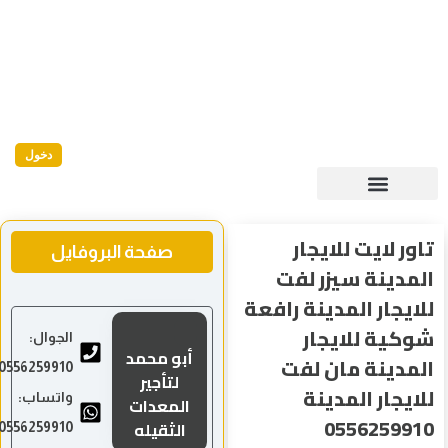
دخول
تاور لايت للايجار
صفحة البروفايل
المدينة سيزر لفت
للايجار المدينة رافعة
شوكية للايجار
الجوال:
أبو محمد
المدينة مان لفت
0556259910
لتأجير
للايجار المدينة
واتساب:
المعدات
0556259910
الثقيله
0556259910