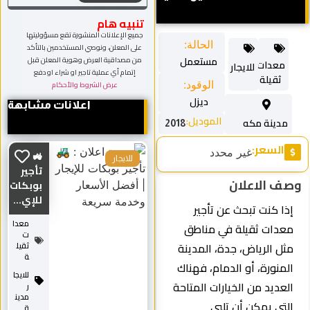
تنبيه هام
جميع الإعلانات المنشورة تقع مسؤوليتها
الحالة:
على المعلن، ونوصي المستخدمين بالتأكد
مستعمل
من مصداقية العرض وهوية المعلن قبل
معدات
للايجار
إتمام أي عملية تاجير او شراء او دفع
ثقيلة
الوقود:
عرض الشروط والأحكام
ديزل
اعلانات مشابهة
الموديل:
مدينة مكه
2018
السعر:
غير محدد
🚜
للايجار
تأجير
صف الاعلان
بوبكات
للإي...
إذا كنت تبحث عن تأجير
معدا
معدات ثقيلة في مناطق
ت
مثل الرياض، جدة، المدينة
ثقيل
ة
المنورة، أو الدمام، فهناك
للايجا
العديد من الخيارات المتاحة
ر
مدين
التي يمكن أن تلبي
ة