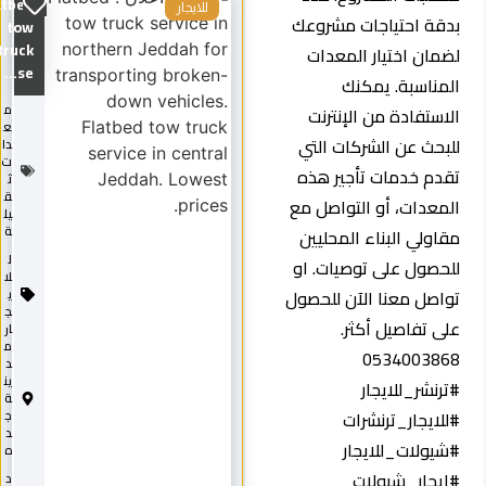
Flatbed
للايجار
بدقة احتياجات مشروعك
tow
truck
لضمان اختيار المعدات
se...
المناسبة. يمكنك
م
الاستفادة من الإنترنت
ع
للبحث عن الشركات التي
دا
ت
تقدم خدمات تأجير هذه
ث
ق
المعدات، أو التواصل مع
يل
ة
مقاولي البناء المحليين
ل
للحصول على توصيات. او
لا
تواصل معنا الآن للحصول
ي
ج
على تفاصيل أكثر.
ار
م
0534003868
د
ين
#ترنشر_للايجار
ة
#للايجار_ترنشرات
ج
د
#شيولات_للايجار
ه
#ايجار_شيولات
د
2