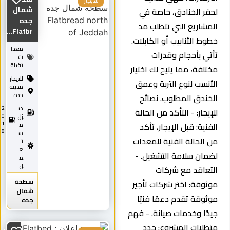
للايجار
شمال
لحفر الخنادق، خاصة في
جده
المشاريع التي تتطلب مد
Flatbr...
خطوط الأنابيب أو الكابلات.
معدا
تأتي بأحجام وقدرات
ت
ثقيلة
مختلفة، مما يتيح لك اختيار
للايجار
الأنسب لنوع التربة وعمق
مدينة
جده
الخندق المطلوب. نصائح
دي
2
للإيجار: - التأكد من الحالة
0
زل
1
الفنية: قبل الإيجار، تأكد
م
8
س
من الحالة الفنية للمعدات
ت
ع
لضمان سلامة التشغيل. -
م
ل
التعاقد مع شركات
سطحه
موثوقة: اختر شركات تأجير
شمال
موثوقة تقدم دعمًا فنيًا
جده
جيدًا وخدمات صيانة. - فهم
متطلبات المشروع: حدد