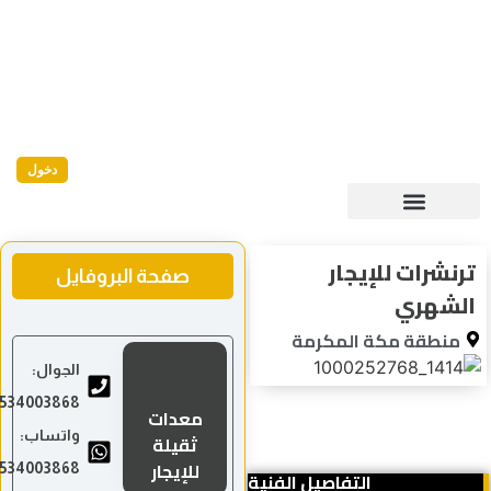
دخول
رنشرات للإيجار
صفحة البروفايل
لشهري
منطقة مكة المكرمة
الجوال:
0534003868
معدات
واتساب:
ثقيلة
للإيجار
0534003868
التفاصيل الفنية