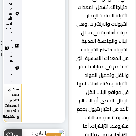
المل
احتياجاتك. تشمل المعدات
ك
عبد
الثقيلة المتاحة للإيجار
الله
الشيولات والترنشرات، وهي
الاقت
صادي
أدوات أساسية في مجال
ة
البناء والهندسة المدنية.
د
2
0
يز
الشيولات: تعتبر الشيولات
2
ل
5
م
من المعدات الأساسية التي
س
تستخدم في عمليات الحفر
ت
ع
والنقل وتحميل المواد
م
ل
الثقيلة. يمكنك استخدامها
سكاي
في مواقع البناء لنقل
لفت
الرمال، الحصى، أو الحطام.
لتاجير
المعدات
تأكد من اختيار شيول بحجم
الثقيلة
وقدرة تناسب متطلبات
والخفيفة
مشروعك. الترنشرات: أما
الترنشرات، فهي مثالية
سطحه