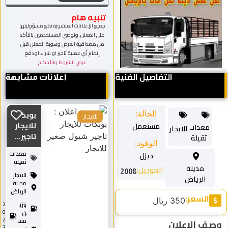
تنبيه هام
جميع الإعلانات المنشورة تقع مسؤوليتها
على المعلن، ونوصي المستخدمين بالتأكد
من مصداقية العرض وهوية المعلن قبل
إتمام أي عملية تاجير او شراء او دفع
عرض الشروط والأحكام
التفاصيل الفنية
اعلانات مشابهة
بوبكات
الحالة:
للايجار
للايجار
مستعمل
معدات
للايجار
تاجير...
ثقيلة
الوقود:
معدات
ديزل
ثقيلة
مدينة
الموديل:
2008
للايجار
الرياض
مدينة
الرياض
السعر:
350 ريال
بنزي
2
0
ن
2
مس
وصف الاعلان
3