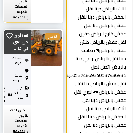
عفش بالرياض دينا نقل
لتاجير
المعدات
اثاث بالرياض دينا نقل
الثقيلة
العفش بالرياض دينا لنقل
والخفيفة
عفش بالرياض دنا نقل
عفش خارج الرياض حقين
🚜 تأجير
للايجار
نقل عفش بالرياض طش
جي سي
بي عر...
عفش بالرياض🚛 صاحب
دينا نقل بالرياض. راعي دينا
معدات
ثقيلة
بالرياض اتصل نصل
للايجار
0537486934‏0537486934دينا
مدينة
الدرعية
نقل عفش بالرياض دنا نقل
ديزل
2
عفش بالرياض 🚛 لوري نقل
0
مستع
2
مل
عفش بالرياض دينا نقل
1
اثاث بالرياض دينا نقل
سكاي لفت
لتاجير
العفش بالرياض دينا لنقل
المعدات
عفش بالرياض دنا نقل
الثقيلة
والخفيفة