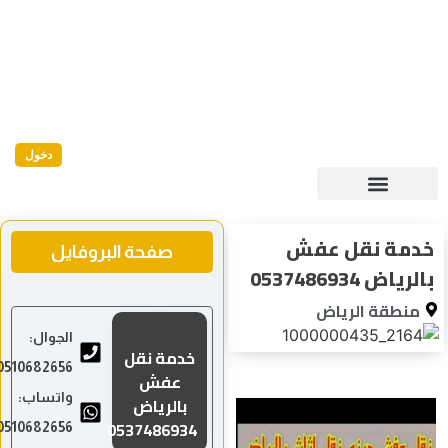
دخول
خدمة نقل عفش
صفحة البروفايل
بالرياض 0537486934
منطقة الرياض
الجوال:
خدمة نقل
0510682656
عفش
واتساب:
بالرياض
0537486934
0510682656