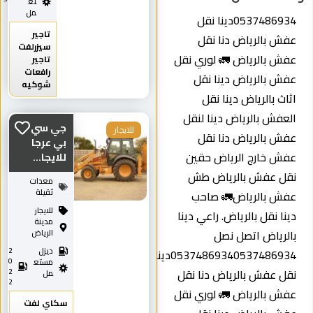
تع
مل
‏0537486934دينا نقل
تاجير
عفش بالرياض دنا نقل
سيزرلفت
عفش بالرياض 🚛 لوري نقل
تاجير
رافعات
عفش بالرياض دينا نقل
شوكيه
اثاث بالرياض دينا نقل
العفش بالرياض دينا لنقل
جي سي
للايجار
عفش بالرياض دنا نقل
بي عرجا
عفش خارج الرياض حقين
للايجا...
نقل عفش بالرياض طش
معدات
ثقيلة
عفش بالرياض🚛 صاحب
للايجار
دينا نقل بالرياض. راعي دينا
مدينة
بالرياض اتصل نصل
الرياض
ديزل
2
0537486934‏0537486934دينا
0
مستع
نقل عفش بالرياض دنا نقل
2
مل
2
عفش بالرياض 🚛 لوري نقل
سكاي لفت