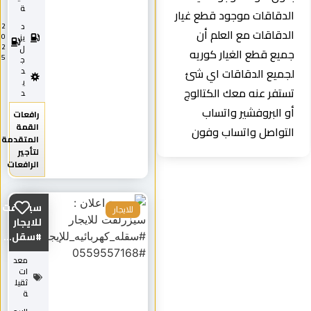
ة
الدقاقات موجود قطع غيار
د
2
الدقاقات مع العلم أن
0
يز
2
ل
جميع قطع الغيار كوريه
5
ج
لجميع الدقاقات اي شئ
د
ي
تستفر عنه معك الكتالوج
د
أو البروفشير واتساب
رافعات
القمة
التواصل واتساب وفون
المتقدمة
لتأجير
الرافعات
سيزرلفت
للايجار
للايجار
#سقل...
معد
ات
ثقيل
ة