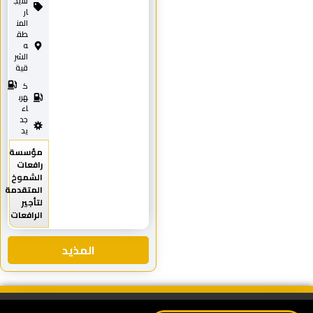
للايج
ار
المن
طق
ه
الشر
قية
ك
هرب
اء
جد
يد
مؤسسة
رافعات
الشموخ
المتقدمة
لتأجير
الرافعات
المذيد