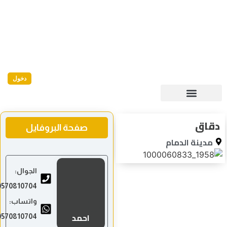
دخول
دقاق
صفحة البروفايل
مدينة الدمام
الجوال:
0570810704
واتساب:
احمد
0570810704