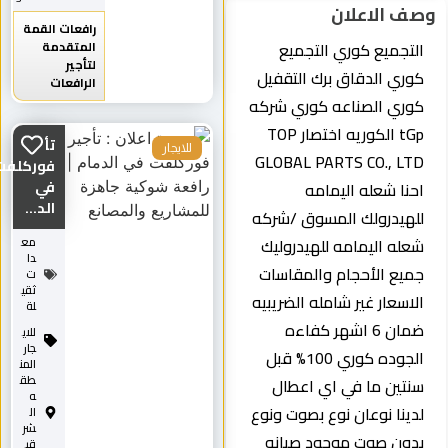
وصف الاعلان
رافعات القمة
التجميع كوري التجميع
المتقدمة
لتأجير
كوري الدقاق برك التقفيل
الرافعات
كوري الصناعه كوري شركه
tGp الكوريه اختصار TOP
تأجير
للايجار
GLOBAL PARTS CO., LTD
فوركلفت
في
احنا شعله اليمامه
الد...
للهيدرولك المسوق /شركه
شعله اليمامه للهيدروليك
مع
دا
جميع الأحجام والمقاسات
ت
ثقي
الاسعار غير شامله الضريبيه
لة
ضمان 6 اشهر كفاءه
للاي
جار
الجوده كوري 100% قبل
المن
طق
سنتين ما في اي اعطال
ه
لدينا نوعان نوع بصوت ونوع
ال
شر
بدون صوت موجود صيانه
قي