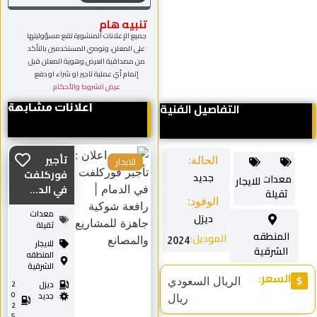
تنبيه هام
جميع الإعلانات المنشورة تقع مسؤوليتها
على المعلن، ونوصي المستخدمين بالتأكد
من مصداقية العرض وهوية المعلن قبل
إتمام أي عملية تاجير او شراء او دفع
عرض الشروط والأحكام
التفاصيل الفنية
اعلانات مشابهة
تأجير
الحالة:
للايجار
فوركلفت
جديد
معدات
للايجار
في الد...
ثقيلة
الوقود:
معدات
ديزل
ثقيلة
المنطقه
الموديل:
2024
للايجار
الشرقية
المنطقه
الشرقية
السعر:
الريال السعودي
ديزل
2
0
جديد
ريال
2
5