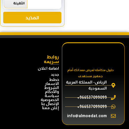
الثقيلة
المذيد
روابط
سريعه
اضافة اعلان
حلول متكاملة لعرض معداتك أمام
جديد
جمهور مستهدف
خطط
الرياض- المملكة العربية
الاسعار
الشروط
السعودية
والأحكام
سياسة
966537099099+
الخصوصية
الإتصال بنا
966537099099+
إعلن معنا
info@almoedat.com