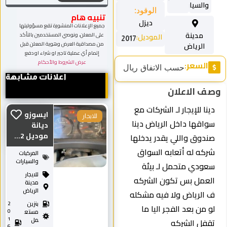
والسيارات
الوقود:
تنبيه هام
ديزل
جميع الإعلانات المنشورة تقع مسؤوليتها
مدينة
على المعلن، ونوصي المستخدمين بالتأكد
الموديل:
2017
من مصداقية العرض وهوية المعلن قبل
الرياض
إتمام أي عملية تاجير او شراء او دفع
عرض الشروط والأحكام
السعر:
حسب الاتفاق ريال
اعلانات مشابهة
وصف الاعلان
دينا للإيجار لـ الشركات مع
ايسوزو
للايجار
سواقها داخل الرياض دينا
ديانة
موديل 2...
صندوق واللي يقدر يدخلها
شركه له أتعابه السواق
المركبات
والسيارات
سعودي متحمل لـ بيئة
للايجار
العمل بس تكون الشركه
مدينة
الرياض
ف الرياض ولا فيه مشكله
بنزين
2
لو من بعد الفجر اليا ما
0
مستع
1
مل
تقفل الشركه
6