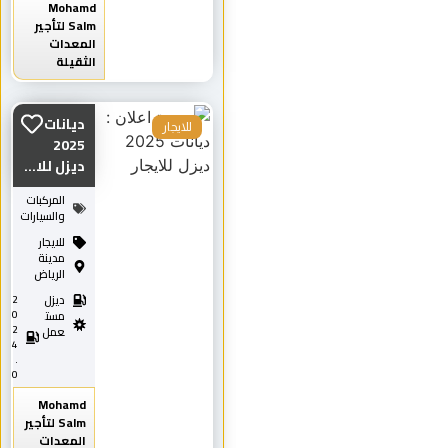
Mohamd
Salm لتأجير
المعدات
الثقيلة
ديانات
للايجار
2025
ديزل للا...
المركبات
والسيارات
للايجار
مدينة
الرياض
ديزل
2
0
مست
2
عمل
4
.
0
Mohamd
Salm لتأجير
المعدات