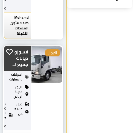
.
0
Mohamd
Salm لتأجير
المعدات
الثقيلة
ايسوزو
للايجار
ديانات
جميع ا...
المركبات
والسيارات
للايجار
مدينة
الرياض
ديزل
2
0
مستع
2
مل
4
.
0