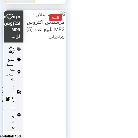
مرسيدس
للبيع
اكتروس
MP3
لل...
راس
تريلا
للبيع
المنط
قه
الشرق
ية
دي
2
0
ز
1
ل
4
م
.
س
0
ت
ع
م
ل
Abdullah750