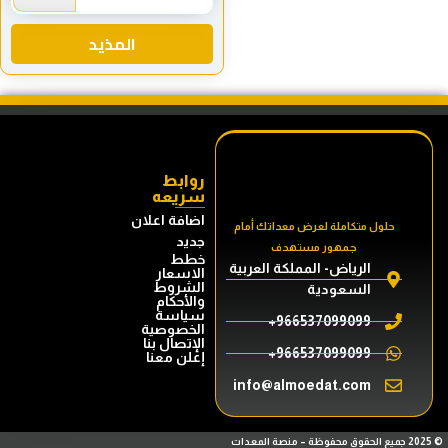
المذيد
روابط
سريعه
اضافة اعلان
حلول متكاملة لعرض معداتك أمام
جديد
جمهور مستهدف
خطط
الرياض- المملكة العربية
الاسعار
الشروط
السعودية
والأحكام
سياسة
966537099099+
الخصوصية
الإتصال بنا
966537099099+
إعلن معنا
info@almoedat.com
© 2025 جميع الحقوق محفوظة – منصة المعدات