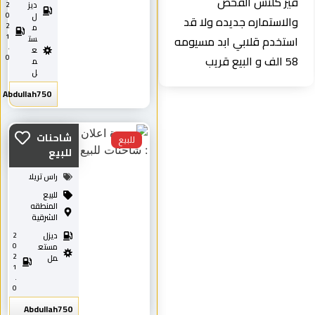
قير كلتش الفحص
ديز
2
0
ل
والاستماره جديده ولا قد
2
م
1
استخدم قلابي ابد مسيومه
ست
.
ع
58 الف و البيع قريب
0
م
ل
Abdullah750
شاحنات
للبيع
للبيع
راس تريلا
للبيع
المنطقه
الشرقية
ديزل
2
0
مستع
2
مل
1
.
0
Abdullah750