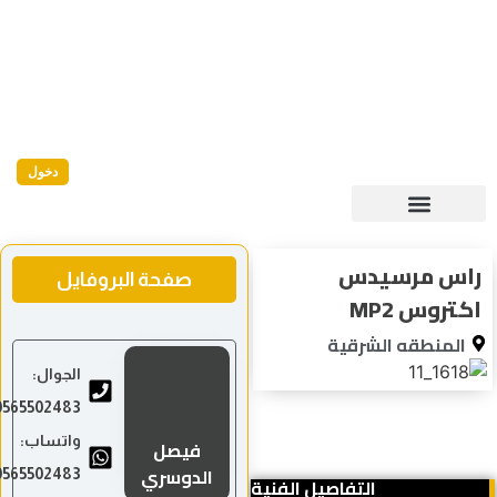
دخول
راس مرسيدس
صفحة البروفايل
اكتروس MP2
المنطقه الشرقية
الجوال:
0565502483
واتساب:
فيصل
الدوسري
0565502483
التفاصيل الفنية