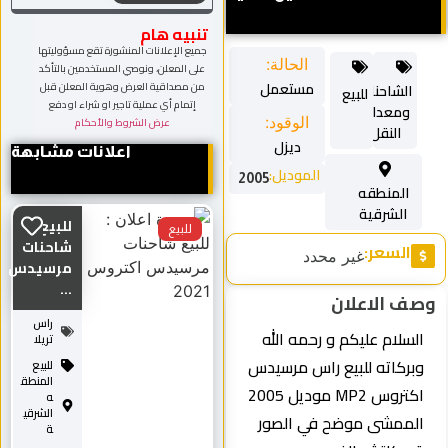
تنبيه هام
جميع الإعلانات المنشورة تقع مسؤوليتها
الحالة:
على المعلن، ونوصي المستخدمين بالتأكد
مستعمل
من مصداقية العرض وهوية المعلن قبل
الشاحنات
للبيع
إتمام أي عملية تاجير او شراء او دفع
ومعدات
الوقود:
عرض الشروط والأحكام
النقل
ديزل
اعلانات مشابهة
الموديل:
2005
المنطقه
الشرقية
للبيع
للبيع
شاحنات
السعر:
غير محدد
مرسيدس
...
وصف الاعلان
راس
السلام عليكم و رحمه الله
تريلا
وبركاته للبيع راس مرسيدس
للبيع
المنطق
اكتروس MP2 موديل 2005
ه
الشرقي
الممشى موضح في الصور
ة