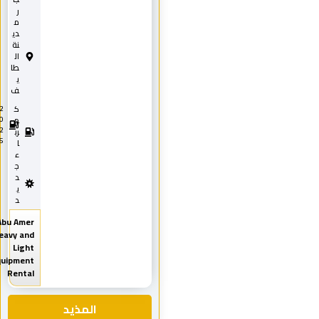
ر
م
دي
نة
ال
طا
ي
ف
ك
2
0
ه
2
رب
5
ا
ء
ج
د
ي
د
Abu Amer
Heavy and
Light
Equipment
Rental
المذيد