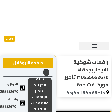
دخول
فعات شوكية
صفحة البروفايل
إيجار بجدة #
0555652670 # تأجير
شبه
ركلفت جدة
الجزيرة
الجوال:
لتأجير
منطقة مكة المكرمة
0555652670
الرافعات
واتساب:
والمعدات
+966555652670
الثقيلة