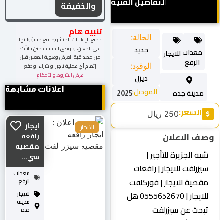
التفاصيل الفنية
والخفيفة
تنبيه هام
الحالة:
جميع الإعلانات المنشورة تقع مسؤوليتها
جديد
على المعلن، ونوصي المستخدمين بالتأكد
معدات
للايجار
من مصداقية العرض وهوية المعلن قبل
الرفع
الوقود:
إتمام أي عملية تاجير او شراء او دفع
عرض الشروط والأحكام
ديزل
اعلانات مشابهة
الموديل:
مدينة جده
2025
السعر:
250 ريال
ايجار
للايجار
ف الاعلان
رافعه
مقصيه
به الجزيرة للتأجير |
سي...
يزرلفت للايجار | رافعات
معدات
قصية للايجار | فوركلفت
الرفع
للايجار | 0555652670 هل
للايجار
مدينة
بحث عن سيزرلفت
جده