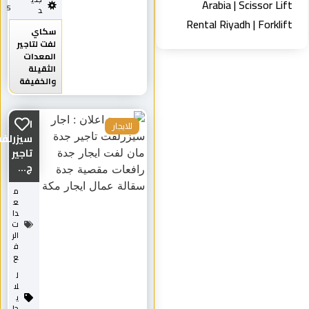
Arabia | Scissor Lif
5
د
Rental Riyadh | Forklif
سكاي
لفت لتاجير
المعدات
الثقيلة
والخفيفة
اجار
للايجار
سيزرلفت
تاجير
ج...
م
ع
دا
ت
الر
ف
ع
ل
لا
ي
جا