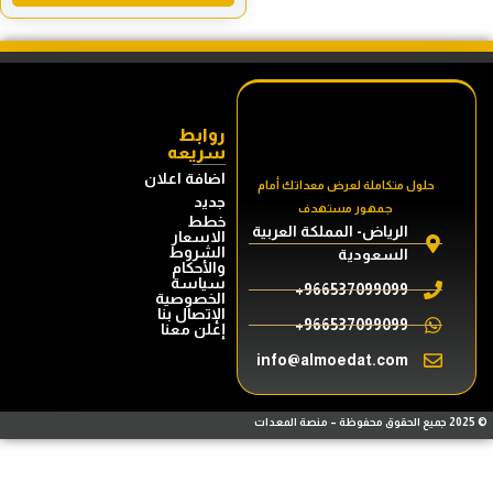
روابط
سريعه
اضافة اعلان
حلول متكاملة لعرض معداتك أمام
جديد
جمهور مستهدف
خطط
الرياض- المملكة العربية
الاسعار
الشروط
السعودية
والأحكام
سياسة
966537099099+
الخصوصية
الإتصال بنا
966537099099+
إعلن معنا
info@almoedat.com