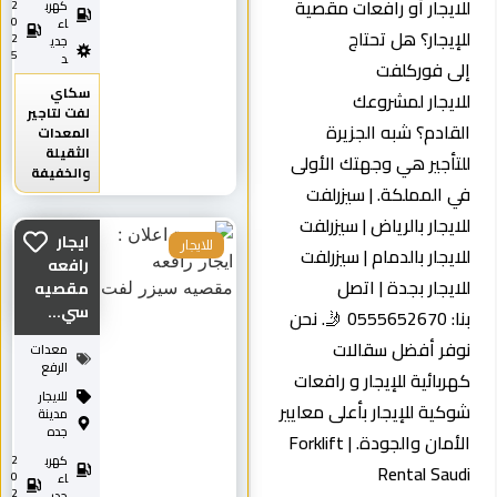
لايجار أو رافعات مقصية
كهرب
2
0
اء
لإيجار؟ هل تحتاج
2
جدي
5
د
لى فوركلفت
سكاي
لايجار لمشروعك
لفت لتاجير
لقادم؟ شبه الجزيرة
المعدات
الثقيلة
لتأجير هي وجهتك الأولى
والخفيفة
ي المملكة. | سيزرلفت
لايجار بالرياض | سيزرلفت
ايجار
للايجار
لايجار بالدمام | سيزرلفت
رافعه
لايجار بجدة | اتصل
مقصيه
سي...
بنا: 0555652670 🤳. نحن
وفر أفضل سقالات
معدات
الرفع
هربائية للإيجار و رافعات
للايجار
وكية للإيجار بأعلى معايير
مدينة
جده
الأمان والجودة. | Forklift
كهرب
2
Rental Saud
0
اء
2
جدي