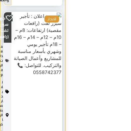
تأجير
للايجار
سيزر
لفت
(رافع...
م
ع
دا
ت
الر
ف
ع
ل
لا
ي
ج
ار
مد
ينة
الري
ا
ض