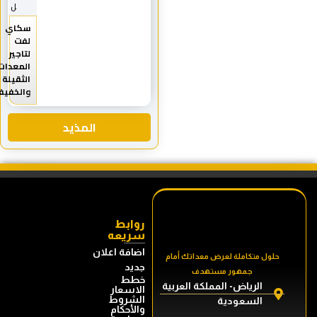
ل
سكاي
لفت
لتاجير
المعدات
الثقيلة
والخفيفة
المذيد
روابط
سريعه
اضافة اعلان
حلول متكاملة لعرض معداتك أمام
جديد
جمهور مستهدف
خطط
الرياض- المملكة العربية
الاسعار
الشروط
السعودية
والأحكام