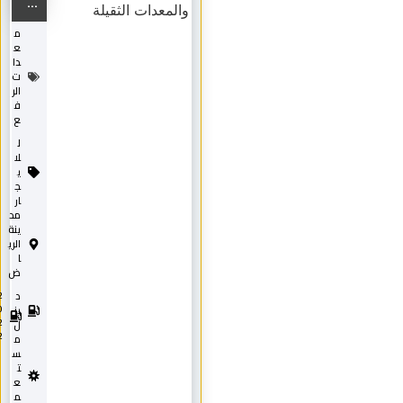
...
م
ع
دا
ت
الر
ف
ع
ل
لا
ي
ج
ار
مد
ينة
الري
ا
ض
د
2
0
يز
2
ل
2
م
س
ت
ع
م