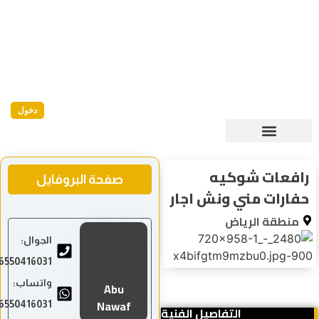
دخول
افعات شوكيه
صفحة البروفايل
فارات مني ونش اجار
منطقة الرياض
الجوال:
966550416031
واتساب:
Abu
Nawaf
966550416031
التفاصيل الفنية