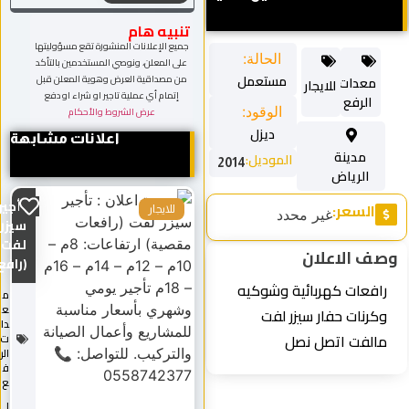
تنبيه هام
جميع الإعلانات المنشورة تقع مسؤوليتها
الحالة:
على المعلن، ونوصي المستخدمين بالتأكد
مستعمل
من مصداقية العرض وهوية المعلن قبل
معدات
للايجار
إتمام أي عملية تاجير او شراء او دفع
الرفع
الوقود:
عرض الشروط والأحكام
ديزل
اعلانات مشابهة
مدينة
الموديل:
2014
الرياض
تأجير
السعر:
للايجار
غير محدد
سيزر
لفت
ف الاعلان
(رافع...
رافعات كهربائية وشوكيه
م
ع
وكرنات حفار سيزر لفت
دا
مالفت اتصل نصل
ت
الر
ف
ع
ل