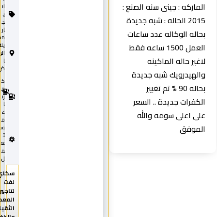
الماركه : جينى سنه الصنع :
لا
ي
2015 الحاله : شبه جديدة
ج
ار
بحاله الوكاله عدد ساعات
مد
العمل 1500 ساعه فقط
ينة
الري
لاغير حاله الماكينه
ا
ض
والهيدرويك شبه جديدة
ك
2
بحاله 90 % تم تغيير
0
ه
2
رب
الكفرات جديدة .. السعر
5
ا
ء
على اعلى سومه والله
م
الموفق
س
ت
ع
م
ل
سكاي
لفت
لتاجير
المعدات
الثقيلة
والخفيفة