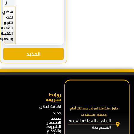
ل
سكاي
لفت
لتاجير
المعدات
الثقيلة
والخفيفة
المذيد
روابط
سريعه
اضافة اعلان
حلول متكاملة لعرض معداتك أمام
جديد
جمهور مستهدف
خطط
الرياض- المملكة العربية
الاسعار
الشروط
السعودية
والأحكام