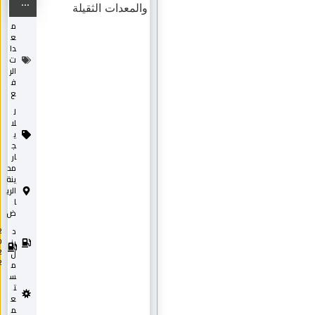
...
م
ع
دا
ت
الر
ف
ع
ل
لا
ي
ج
ار
مد
ينة
الري
ا
ض
د
2
0
يز
2
ل
2
م
س
ت
ع
م