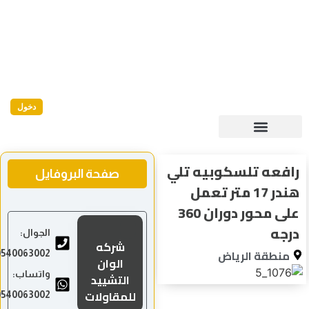
دخول
افعه تلسكوبيه تلي
صفحة البروفايل
هندر 17 متر تعمل
على محور دوران 360
رجه
الجوال:
شركه
منطقة الرياض
0540063002
الوان
واتساب:
التشييد
للمقاولات
0540063002