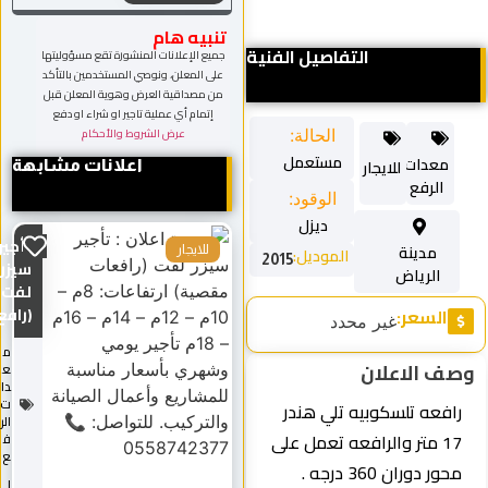
تنبيه هام
التفاصيل الفنية
جميع الإعلانات المنشورة تقع مسؤوليتها
على المعلن، ونوصي المستخدمين بالتأكد
من مصداقية العرض وهوية المعلن قبل
إتمام أي عملية تاجير او شراء او دفع
عرض الشروط والأحكام
الحالة:
مستعمل
معدات
للايجار
اعلانات مشابهة
الرفع
الوقود:
ديزل
تأجير
مدينة
الموديل:
للايجار
2015
سيزر
الرياض
لفت
السعر:
(رافع...
غير محدد
م
ف الاعلان
ع
دا
ت
رافعه تلسكوبيه تلي هندر
الر
17 متر والرافعه تعمل على
ف
ع
محور دوران 360 درجه .
ل