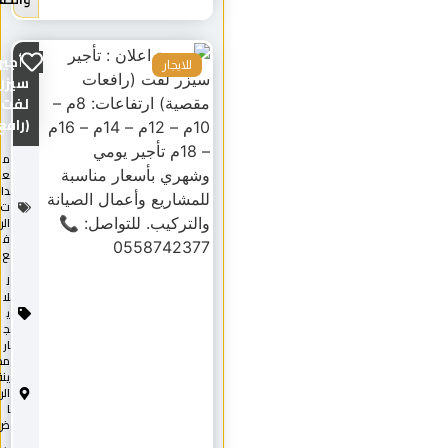
تأجير
للايجار
سيزر
لفت
(رافع...
م
ع
دا
ت
الر
ف
ع
ل
لا
ي
ج
ار
مد
ينة
الري
ا
ض