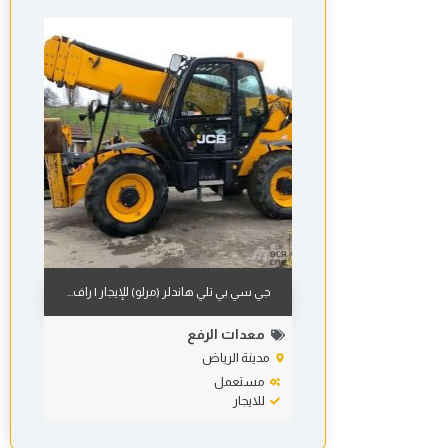
جي سي بي تلي هاندلر (مرلو) للإيجار | راف...
معدات الرفع
مدينة الرياض
مستعمل
للايجار