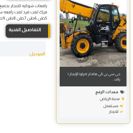
رافعات شوكيه للايجار بجمي
5طن 6طن 7طن 8طن 9طن 10طن 1 2 3 4 5 6 7 8 9 10
التفاصيل الفنية
الموديل:
جي سي بي تلي هاندلر (مرلو) للإيجار |
راف...
معدات الرفع
مدينة الرياض
مستعمل
للايجار