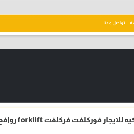
ّة
تواصل معنا
رافعه شوكيه للايجار فوركلفت فركلفت forklift ر