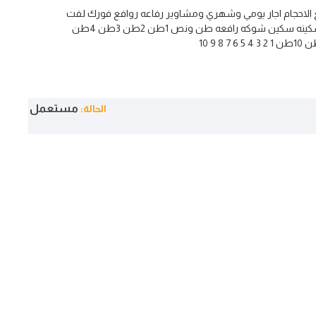
ع الاحجام اجار يومي وشهري ومشاوير رفاعه روافع فورك لفت
فرك لفت فرد لفت رافعه سكينه سكين شوكه رافعه طن ونص 1طن 2طن 3طن 4طن
مستعمل
الحالة: