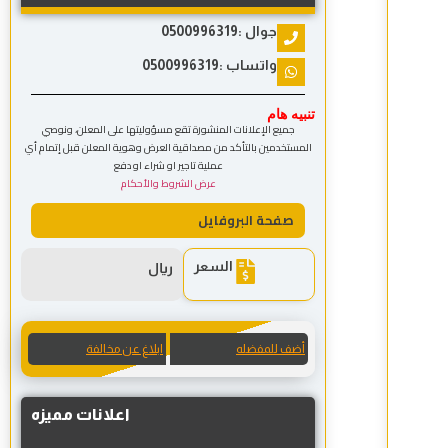
جوال :0500996319
واتساب :0500996319
تنبيه هام
جميع الإعلانات المنشورة تقع مسؤوليتها على المعلن، ونوصي
المستخدمين بالتأكد من مصداقية العرض وهوية المعلن قبل إتمام أي
عملية تاجير او شراء او دفع
عرض الشروط والأحكام
صفحة البروفايل
السعر
ريال
أضف للمفضله
ابلاغ عن مخالفة
اعلانات مميزه