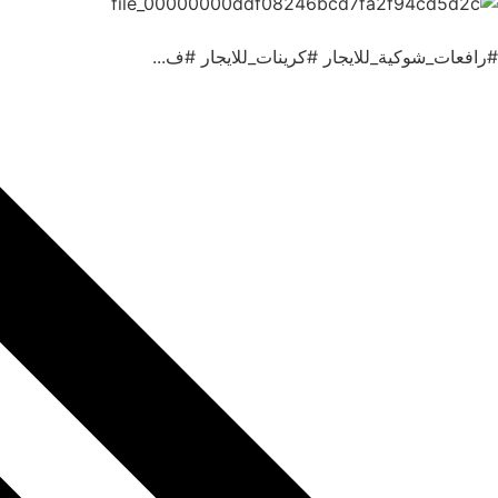
#رافعات_شوكية_للايجار #كرينات_للايجار #ف...