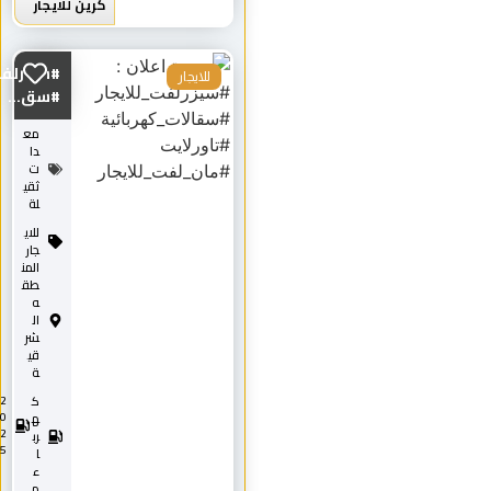
كرين للايجار
#سيزرلفت_للايجار
للايجار
#سق...
مع
دا
ت
ثقي
لة
للاي
جار
المن
طق
ه
ال
شر
قي
ة
ك
2
0
ه
2
رب
5
ا
ء
م