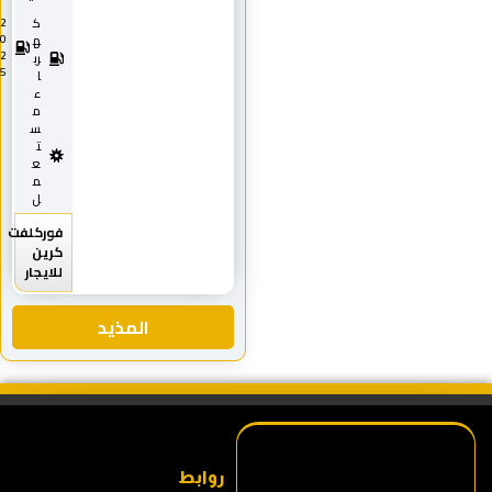
ك
2
0
ه
2
رب
5
ا
ء
م
س
ت
ع
م
ل
فوركلفت
كرين
للايجار
المذيد
روابط