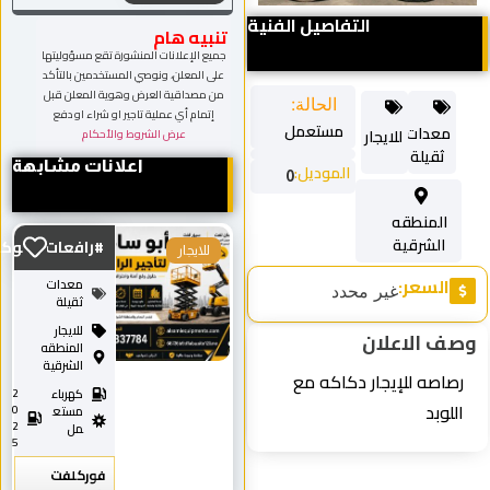
تنبيه هام
جميع الإعلانات المنشورة تقع مسؤوليتها
على المعلن، ونوصي المستخدمين بالتأكد
من مصداقية العرض وهوية المعلن قبل
إتمام أي عملية تاجير او شراء او دفع
عرض الشروط والأحكام
اعلانات مشابهة
#رافعات_شوكية_للايجا...
للايجار
معدات
ثقيلة
للايجار
المنطقه
الشرقية
كهرباء
2
0
مستع
2
مل
5
فوركلفت