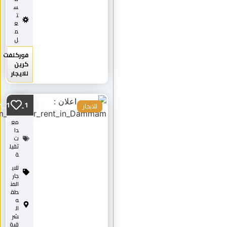
س
ت
ع
م
ل
فوركلفت
كرين
للايجار
Scissorlifts8m_12m_1...
للايجار
مع
دا
ت
ثقيل
ة
للاي
جار
المن
طق
ه
ال
شر
قية