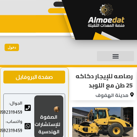
دخول
صفحة البروفايل
الجوال:
0592319459
الصفوة
واتساب:
للإستشارات
الهندسية
0592319459