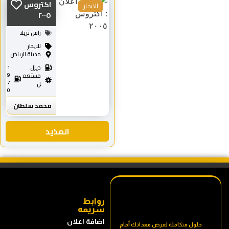
اكتروس
للايجار
٢٠٠٥
راس تريلا
للايجار
مدينة الرياض
ديزل
1
9
مستعم
7
ل
0
محمد سلطان
المذيد
روابط
سريعه
اضافة اعلان
حلول متكاملة لعرض معداتك أمام