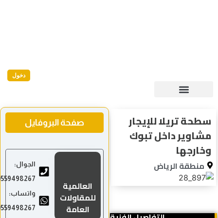
دخول
سطحة تريلا للإيجار
صفحة البروفايل
مشاوير داخل تبوك
وخارجها
منطقة الرياض
الجوال:
0559498267
العالمية
واتساب:
للمقاولات
العامة
0559498267
التفاصيل الفنية