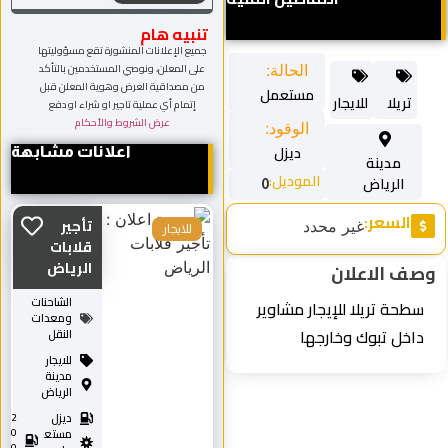
تنبيه هام
جميع الإعلانات المنشورة تقع مسؤوليتها
على المعلن، ونوصي المستخدمين بالتأكد
الحالة:
من مصداقية العرض وهوية المعلن قبل
مستعمل
تريلا
للايجار
إتمام أي عملية تاجير او شراء او دفع
عرض الشروط والأحكام
الوقود:
ديزل
اعلانات مشابهة
مدينة
الموديل:
الرياض
0
السعر:
تأجير
غير محدد
للايجار
قلابات
الرياض
وصف الاعلان
الشاحنات
سطحة تريلا للإيجار مشاوير
ومعدات
داخل تبوك وخارجها
النقل
للايجار
مدينة
الرياض
ديزل
2
0
مستع
0