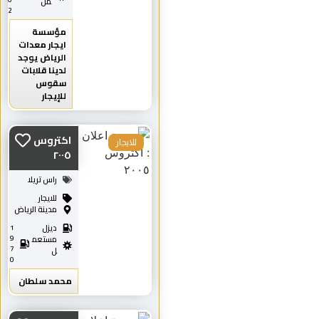
مل
2
مؤسسة
ايجار معدات
الرياض يوجد
لدينا قلابات
سقوس
للإيجار
اكتروس
للايجار
٢٠٠٥
راس تريلا
للايجار
مدينة الرياض
ديزل
1
9
مستعم
7
ل
0
محمد سلطان