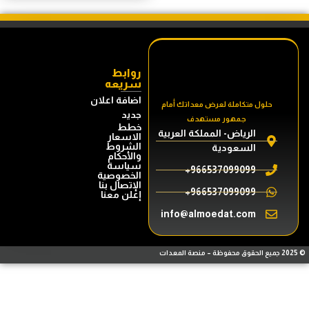
روابط
سريعه
اضافة اعلان
حلول متكاملة لعرض معداتك أمام
جديد
جمهور مستهدف
خطط
الرياض- المملكة العربية
الاسعار
الشروط
السعودية
والأحكام
سياسة
966537099099+
الخصوصية
الإتصال بنا
966537099099+
إعلن معنا
info@almoedat.com