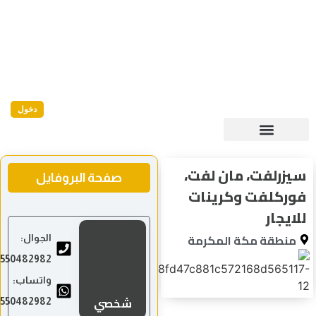
دخول
يزرلفت، مان لفت،
صفحة البروفايل
وركلفت وكرينات
لايجار
منطقة مكة المكرمة
الجوال:
0550482982
واتساب:
شخصي
0550482982