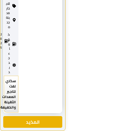
للاي
جار
مد
ينة
جد
ه
ك
2
0
ه
2
رب
5
ا
ء
ج
د
ي
د
سكاي
لفت
لتاجير
المعدات
الثقيلة
والخفيفة
المذيد