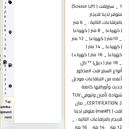
ي
1 _ سيزرلفت ( Scissor Lift)
ج
ار
متوفر لدينا للايجار
م
بالارتفاعات التالية : _ 6 متر
د
ين
( كهرباء) _ 8 متر ( كهرباء)
ة
ب
_ 10متر ( كهرباء) _ 12 متر
ح
ر
( كهرباء) _ 14 متر (
ة
كهرباء) _ 16 متر ( كهرباء )
ك
2
0
ه
_ 18 متر ( ديزل) ** كل
2
رب
5
أنواع السيزر لفت المذكور
ا
ء
أعلاه من الارتفاعات موديل
ج
د
حديث وأوراقها كاملة
ي
د
شهادة تأمين وتيوفي TUV
Taj-
CERTIFICATION. 2_ مان
Almamlka-
لفت ( manlift) متوفر لدينا
equipment
rent
للايجار بالارتفاعات التاليه : _
12 متر _ 14 متر _ 16 متر