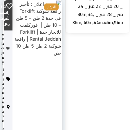
_ 20 متر _ 22 متر _ 24
تأجير
للايجار
رافعة
متر _ 28 متر _ 30m,34,
شوكية
36m, 40m,44m,46m,54m
Fo...
م
ع
دا
ت
الر
ف
ع
ل
لا
ي
ج
ار
م
د
ين
ة
ج
د
ه
د
2