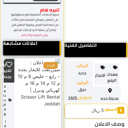
تنبيه هام
جميع الإعلانات المنشورة تقع مسؤوليتها
على المعلن، ونوصي المستخدمين بالتأكد
من مصداقية العرض وهوية المعلن قبل
إتمام أي عملية تاجير او شراء او دفع
عرض الشروط والأحكام
التفاصيل الفنية
اعلانات مشابهة
سيزرلفت
الحالة:
للايجار
للايجار
جديد
معدات
للايجار
بجدة...
الرفع
الوقود:
م
ديزل
ع
دا
الموديل:
مدينة جده
2025
ت
الر
السعر:
ف
5 ريال
ع
ل
صف الاعلان
لا