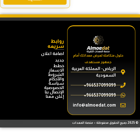
روابط
سريعه
اضافة اعلان
حلول متكاملة لعرض معداتك أمام
جديد
جمهور مستهدف
خطط
الرياض- المملكة العربية
الاسعار
الشروط
السعودية
والأحكام
سياسة
966537099099+
الخصوصية
الإتصال بنا
966537099099+
إعلن معنا
info@almoedat.com
محفوظة – منصة المعدات