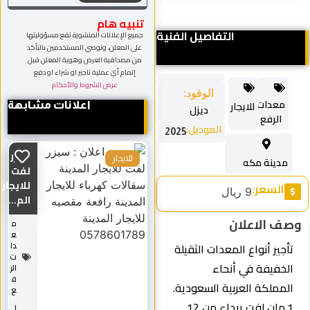
تنبيه هام
التفاصيل الفنية
جميع الإعلانات المنشورة تقع مسؤوليتها
على المعلن، ونوصي المستخدمين بالتأكد
من مصداقية العرض وهوية المعلن قبل
إتمام أي عملية تاجير او شراء او دفع
عرض الشروط والأحكام
الوقود:
معدات
للايجار
اعلانات مشابهة
ديزل
الرفع
الموديل:
2025
سيزر
مدينة مكه
للايجار
لفت
للايجار
السعر:
9 ريال
الم...
وصف الاعلان
م
ع
تأجير أنواع المعدات الثقيلة
دا
ت
الخفيفة في أنحاء
الر
ف
المملكة العربية السعودية.
ع
1.مان لفت يبداء من 12
ل