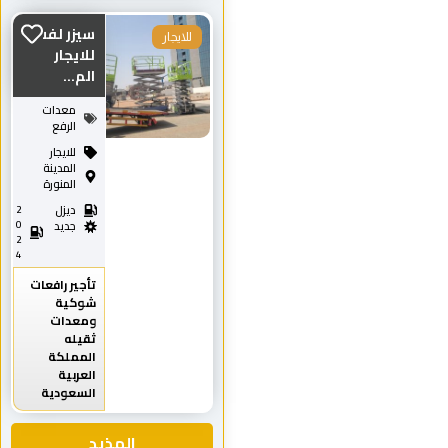
سيزر لفت
للايجار
للايجار
الم...
معدات
الرفع
للايجار
المدينة
المنورة
ديزل
2
0
جديد
2
4
تأجير رافعات
شوكية
ومعدات
ثقيله
المملكة
العربية
السعودية
المذيد