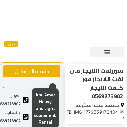
دخول
سيزرلفت اللايجار مان
صفحة البروفايل
لفت اللايجار فور
كلفت للايجار
Abu Amer
0569273902
الجوال:
Heavy
منطقة مكة المكرمة
0569273902
and Light
واتساب:
Equipment
Rental
0569273902