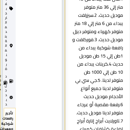
لا
متر إلي 36 متر متوفر
ي
ج
موديل حديث. 2.سيزرلفت
ار
يبداء من 6 متر إلي 18 متر
ال
م
متوفر كهرباء ومتوفر ديزل
د
ين
موديل حديث. 3.فوركلفت و
ة
ال
رافعة شوكية يبداء من
م
1طن إلي 15 طن موديل
ن
و
حديث 4.كرينات يبداء من
ر
ة
10 طن إلي 1000 طن
د
2
متوفر لدينا. 5.جي سي بي
0
يز
2
ل
متوفر لدينا جميع أنواع
4
ج
الأحجام موديل حديث
د
ي
6.رفعة مقصية أو عرجاء
د
متوفر لدينا موديل حديث.
تأجير
رافعات
7.تاورلايت أبراج إنارة أبراج
شوكية
اضاءة كشافات كهرباء
ومعدات