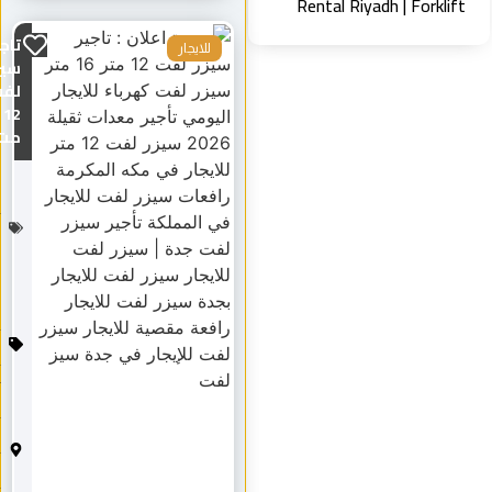
Rental Riyadh | Forklif
تاجير
للايجار
سيزر
لفت
12
مت...
م
ع
دا
ت
الر
ف
ع
ل
لا
ي
ج
ار
م
د
ين
ة
ث
و