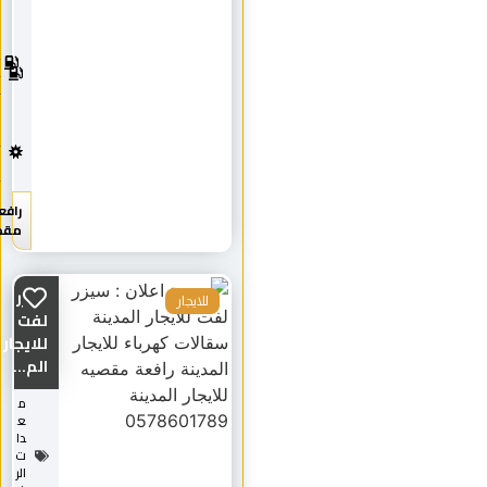
ل
ك
2
0
ه
2
رب
5
ا
ء
ج
د
ي
د
رافعة
مقصية
سيزر
للايجار
لفت
للايجار
الم...
م
ع
دا
ت
الر