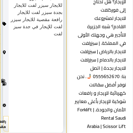
لإيجار؟ هل تحتاج
ف
ع
لى فوركلفت
ل
لايجار لمشروعك
لا
ي
لقادم؟ شبه الجزيرة
ج
لتأجير هي وجهتك الأولى
ار
م
ي المملكة. | سيزرلفت
د
ين
لايجار بالرياض | سيزرلفت
ة
ث
لايجار بالدمام | سيزرلفت
و
لايجار بجدة | اتصل
ل
ك
2
ا: 0555652670
. نحن
0
ه
وفر أفضل سقالات
2
رب
5
ا
هربائية للإيجار و رافعات
ء
ج
وكية للإيجار بأعلى معايير
د
ي
الأمان والجودة. | Forklift
د
Rental Saud
رافعة
Arabia | Scissor Lif
مقصية