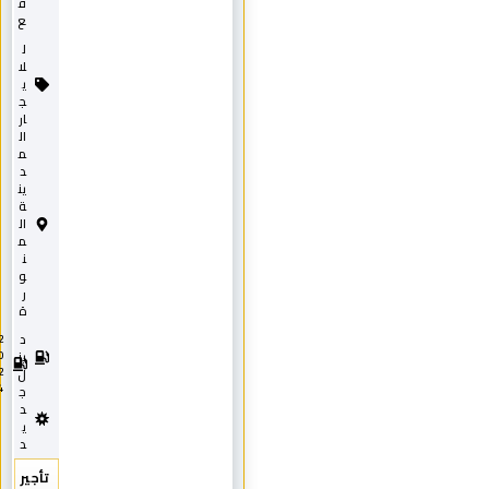
ف
ع
ل
لا
ي
ج
ار
ال
م
د
ين
ة
ال
م
ن
و
ر
ة
د
2
0
يز
2
ل
4
ج
د
ي
د
تأجير