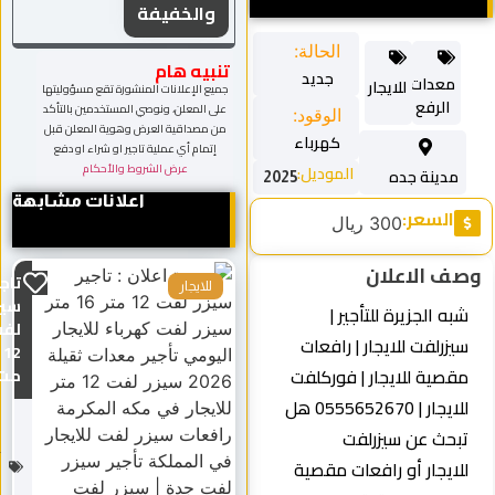
والخفيفة
الحالة:
تنبيه هام
جديد
معدات
للايجار
جميع الإعلانات المنشورة تقع مسؤوليتها
الرفع
على المعلن، ونوصي المستخدمين بالتأكد
الوقود:
من مصداقية العرض وهوية المعلن قبل
كهرباء
إتمام أي عملية تاجير او شراء او دفع
عرض الشروط والأحكام
الموديل:
مدينة جده
2025
اعلانات مشابهة
السعر:
300 ريال
ف الاعلان
تاجير
للايجار
سيزر
به الجزيرة للتأجير |
لفت
يزرلفت للايجار | رافعات
12
قصية للايجار | فوركلفت
مت...
للايجار | 0555652670 هل
م
ع
بحث عن سيزرلفت
دا
لايجار أو رافعات مقصية
ت
الر