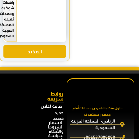
رافعات
شوكية
ومعدات
ثقيله
المملكة
العربية
السعودية
المذيد
روابط
سريعه
اضافة اعلان
حلول متكاملة لعرض معداتك أمام
جديد
جمهور مستهدف
خطط
الرياض- المملكة العربية
الاسعار
الشروط
السعودية
والأحكام
سياسة
966537099099+