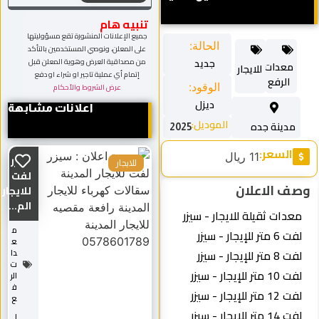
تنبيه هام
جميع الإعلانات المنشورة تقع مسؤوليتها
الحالة:
على المعلن، ونوصي المستخدمين بالتأكد
جديد
من مصداقية العرض وهوية المعلن قبل
معدات
للايجار
إتمام أي عملية تاجير او شراء او دفع
الرفع
الوقود:
عرض الشروط والأحكام
ديزل
اعلانات مشابهة
الموديل:
مدينة جده
2025
السعر:
11 ريال
سيزر
للايجار
لفت
وصف الاعلان
للايجار
الم...
معدات ثقيلة للايجار - سيزر
م
لفت 6 متر للإيجار - سيزر
ع
لفت 8 متر للإيجار - سيزر
دا
ت
لفت 10 متر للإيجار - سيزر
الر
ف
لفت 12 متر للإيجار - سيزر
ع
لفت 14 متر للإيجار - سيزر
ل