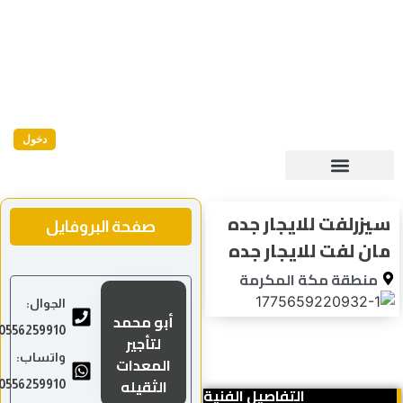
دخول
سيزرلفت للايجار جده
صفحة البروفايل
مان لفت للايجار جده
منطقة مكة المكرمة
الجوال:
أبو محمد
0556259910
لتأجير
واتساب:
المعدات
الثقيله
0556259910
التفاصيل الفنية