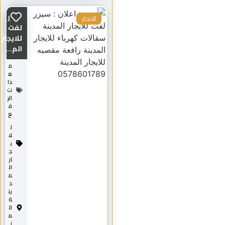
سيزر
للايجار
لفت
للايجار
الم...
م
ع
دا
ت
الر
ف
ع
ل
لا
ي
ج
ار
ال
م
د
ين
ة
ال
م
ن