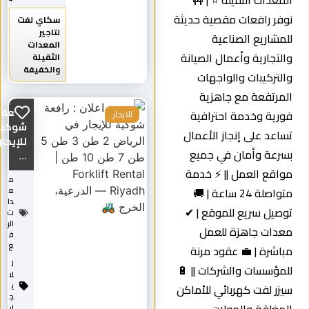
المعدات الثقيلة ⭐ | 🚧
نوفر رافعات مقصية حديثة
سكاي لفت
لتاجير
للمشاريع الصناعية
المعدات
والتجارية وأعمال الصيانة
الثقيلة
والخفيفة
والتركيبات والواجهات
المرتفعة مع جاهزية
رافعة
فورية وخدمة احترافية
للايجار
شوكية
تساعد على إنجاز الأعمال
للإيجار
بسرعة وأمان في جميع
...
مواقع العمل || ⚡ خدمة
م
متواصلة 24 ساعة | 🚚
ع
دا
توصيل سريع للموقع | ✔
ت
الر
معدات جاهزة للعمل
ف
ع
مباشرة | 💼 عقود مرنة
ل
للمؤسسات والشركات || 🔋
لا
ي
سيزر لفت كهربائي للأماكن
ج
ار