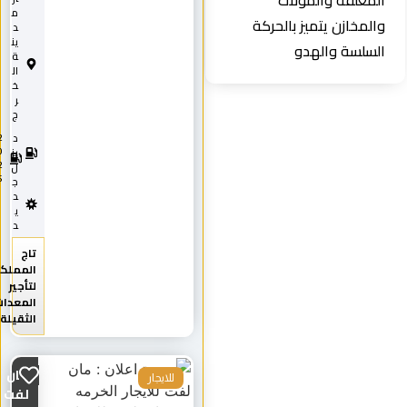
المغلقة والمولات
م
والمخازن يتميز بالحركة
د
ين
السلسة والهدو
ة
ال
خ
ر
ج
د
2
0
يز
2
ل
5
ج
د
ي
د
تاج
المملكة
لتأجير
المعدات
الثقيلة
مان
للايجار
لفت