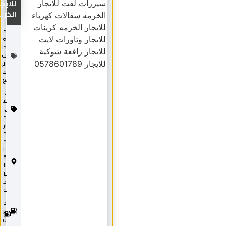
للايجار
الخر...
م
ع
دا
ت
الر
ف
ع
ل
لا
ي
ج
ار
م
د
ين
ة
ال
با
ح
ة
د
2
0
يز
2
ل
5