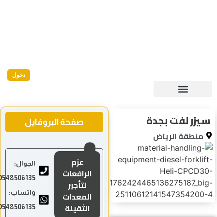
دخول
يزر لفت بجدة
صفحة البروفايل
منطقة الرياض
عزم
الجوال:
الرافعات
0548506135
لتأجير
واتساب:
المعدات
الثقيلة
0548506135