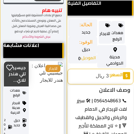
التفاصيل الفنية
تنبيه هام
جميع الإعلانات المنشورة تقع مسؤوليتها
على المعلن، ونوصي المستخدمين بالتأكد
الحالة:
من مصداقية العرض وهوية المعلن قبل
جديد
إتمام أي عملية تاجير او شراء او دفع
معدات
للايجار
عرض الشروط والأحكام
الرفع
الوقود:
اعلانات مشابهة
ديزل
مدينة
الموديل:
0
الدوادمي
جيسيبي
للايجار
السعر:
تلي هندر
3 ريال
للاي...
صف الاعلان
معدات
الرفع
📞 0564548663 | 🛠️ سيزر
للايجار
لفت للإيجار في الدمام
مدينة
الدرعية
والرياض والجبيل والقطيف
ديزل
2
🔻 || ⭐ تاج المملكة لتأجير
0
جديد
2
4