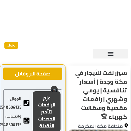
دخول
سيزر لفت للأيجار في
صفحة البروفايل
مكة وجدة | أسعار
تنافسية | يومي
عزم
وشهري | رافعات
الجوال:
الرافعات
مقصية وسقالات
0548506135
لتأجير
كهرباء 🏆
واتساب:
المعدات
الثقيلة
منطقة مكة المكرمة
0548506135