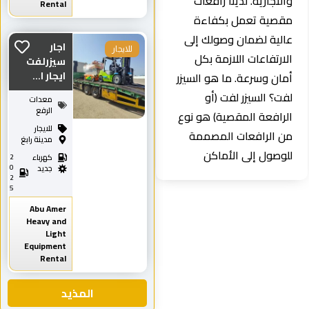
والتجارية. لدينا رافعات
Rental
مقصية تعمل بكفاءة
عالية لضمان وصولك إلى
اجار
للايجار
الارتفاعات اللازمة بكل
سيزرلفت
ايجار ا...
أمان وسرعة. ما هو السيزر
لفت؟ السيزر لفت (أو
معدات
الرفع
الرافعة المقصية) هو نوع
للايجار
من الرافعات المصممة
مدينة رابغ
للوصول إلى الأماكن
كهرباء
2
0
جديد
2
5
Abu Amer
Heavy and
Light
Equipment
Rental
المذيد