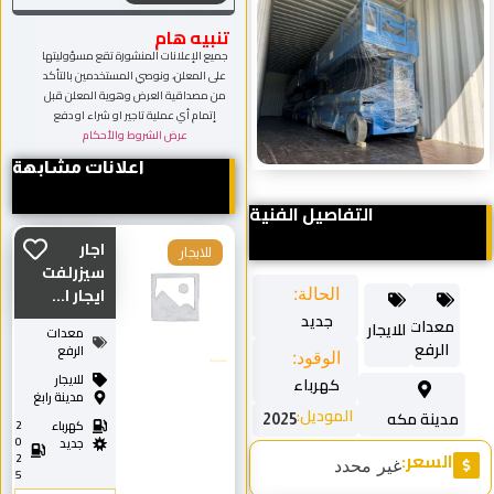
تنبيه هام
جميع الإعلانات المنشورة تقع مسؤوليتها
على المعلن، ونوصي المستخدمين بالتأكد
من مصداقية العرض وهوية المعلن قبل
إتمام أي عملية تاجير او شراء او دفع
عرض الشروط والأحكام
اعلانات مشابهة
التفاصيل الفنية
اجار
للايجار
سيزرلفت
ايجار ا...
الحالة:
جديد
معدات
للايجار
معدات
الرفع
الرفع
الوقود:
للايجار
كهرباء
مدينة رابغ
الموديل:
مدينة مكه
2025
كهرباء
2
0
جديد
السعر:
2
غير محدد
5