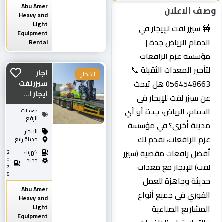
Abu Amer
وصف الاعلان
Heavy and
Light
🚧 سيزر لفت للإيجار في
Equipment
الدمام الرياض جدة |
Rental
مؤسسة عزم الرافعات
لتأجير المعدات الثقيلة 📞
اجار
للايجار
0564548663 هل تبحث
سيزرلفت
ايجار ا...
عن سيزر لفت للإيجار في
الدمام، الرياض، جدة أو أي
معدات
الرفع
مدينة أخرى؟ في مؤسسة
للايجار
عزم الرافعات، نقدم لك
مدينة رابغ
أفضل رافعات مقصية (سيزر
كهرباء
2
0
جديد
لفت) للإيجار مع معدات
2
5
حديثة وجاهزة للعمل
Abu Amer
الفوري في جميع أنواع
Heavy and
Light
المشاريع الصناعية
Equipment