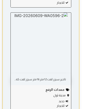
للايجار
تاجير سيزر لفت 12 متر 16 متر سیزر لفت كه...
معدات الرفع
مدينة ثول
جديد
للايجار