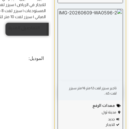
ال
المباني | سيزر لفت 10 متر للايجار في الرياض لأعمال الصيانة والإنارة وتركيب التمديدات | سي
التفاصيل الفنية
الموديل:
تاجير سيزر لفت 12 متر 16 متر سیزر
لفت كه...
معدات الرفع
مدينة ثول
جديد
للايجار