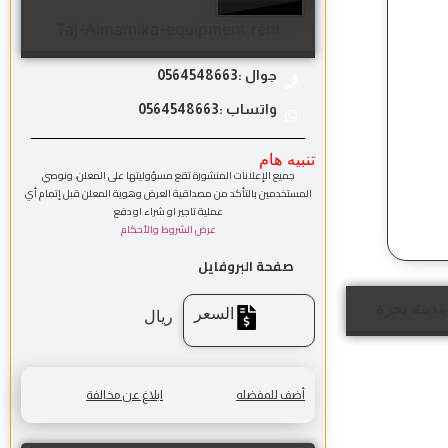
Taj-Almamlka-equipment rent
جوال :0564548663
واتساب :0564548663
تنبيه هام
جميع الإعلانات المنشورة تقع مسؤوليتها على المعلن، ونوصي
المستخدمين بالتأكد من مصداقية العرض وهوية المعلن قبل إتمام أي
عملية تاجير او شراء او دفع
عرض الشروط والأحكام
صفحة البروفايل
مدينة بحرة
السعر
ريال
أضف للمفضله
ابلاغ عن مخالفة