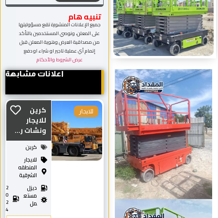
تنبيه هام
جميع الإعلانات المنشورة تقع مسؤوليتها
على المعلن، ونوصي المستخدمين بالتأكد
من مصداقية العرض وهوية المعلن قبل
إتمام أي عملية تاجير او شراء او دفع
عرض الشروط والأحكام
اعلانات مشابهة
كرين
للايجار
للايجار
ونشات ر...
كرين
للايجار
المنطقه
الشرقية
ديزل
2
0
مستع
2
مل
4