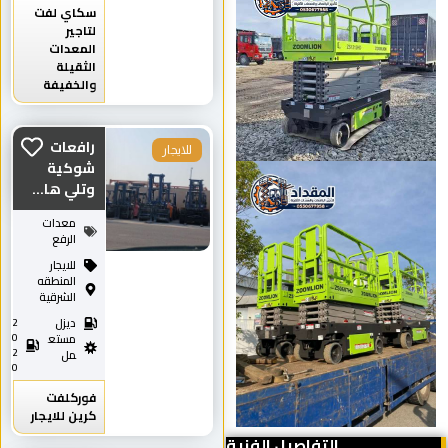
سكاي لفت
لتاجير
المعدات
الثقيلة
والخفيفة
رافعات
للايجار
شوكية
وتلي ها...
معدات
الرفع
للايجار
المنطقه
الشرقية
ديزل
2
0
مستع
2
مل
0
فوركلفت
كرين للايجار
التفاصيل الفنية