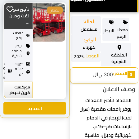
تأجير سيزر
للايجار
لفت ومان
...
الحالة:
مستعمل
معدات
للايجار
معدات
الرفع
الرفع
الوقود:
للايجار
كهرباء
المنطقه
المنطقه
الموديل:
الشرقية
2025
الشرقية
كهرباء
2
0
مستع
السعر:
2
مل
300 ريال
5
فوركلفت
وصف الاعلان
كرين للايجار
المقداد لتأجير المعدات
المذيد
يوفر رافعات مقصية (سيزر
لفت) للإيجار في الدمام
بارتفاعات 6م–16م،
كهربائية وديزل، مناسبة