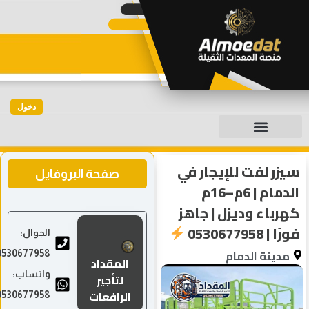
دخول
سيزر لفت للإيجار في
صفحة البروفايل
الدمام | 6م–16م
كهرباء وديزل | جاهز
فورًا | 0530677958
الجوال:
مدينة الدمام
0530677958
المقداد
واتساب:
لتأجير
الرافعات
0530677958