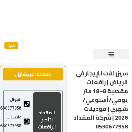
دخول
 لفت للإيجار في
صفحة البروفايل
ياض | رافعات
مقصية 8–18 متر
ي/أسبوعي/
الجوال:
ي | موديلات
0530677958
المقداد
2026 | شركة المقداد
واتساب:
لتأجير
0530677
الرافعات
0530677958