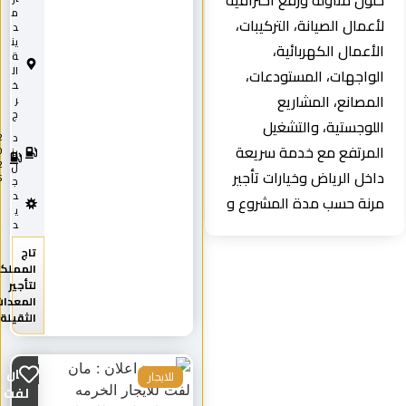
ل مناولة ورفع احترافية
م
مال الصيانة، التركيبات،
د
ين
عمال الكهربائية،
ة
ال
اجهات، المستودعات،
خ
صانع، المشاريع
ر
ج
وجستية، والتشغيل
د
2
رتفع مع خدمة سريعة
0
يز
2
ل
ل الرياض وخيارات تأجير
5
ج
د
ة حسب مدة المشروع و
ي
د
تاج
المملكة
لتأجير
المعدات
الثقيلة
مان
للايجار
لفت