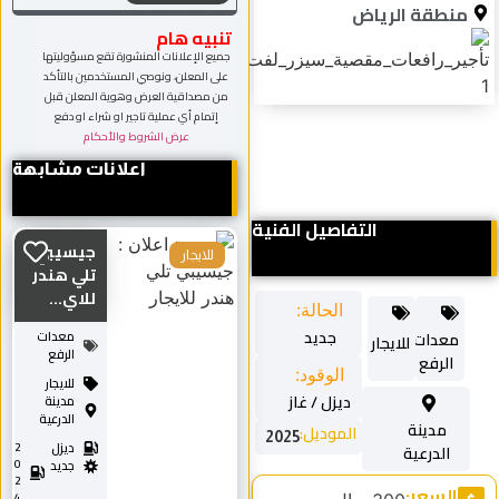
طقة الرياض
تنبيه هام
جميع الإعلانات المنشورة تقع مسؤوليتها
على المعلن، ونوصي المستخدمين بالتأكد
من مصداقية العرض وهوية المعلن قبل
إتمام أي عملية تاجير او شراء او دفع
عرض الشروط والأحكام
اعلانات مشابهة
التفاصيل الفنية
جيسيبي
للايجار
تلي هندر
للاي...
الحالة:
جديد
عدات
معدات
للايجار
الرفع
لرفع
الوقود:
للايجار
ديزل / غاز
مدينة
الدرعية
مدينة
الموديل:
2025
ديزل
2
الدرعية
0
جديد
2
لسعر:
4