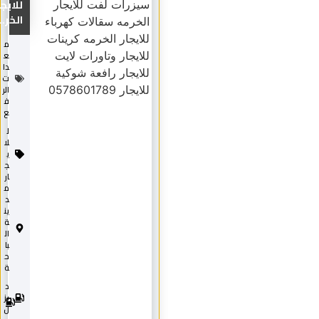
للايجار
الخر...
م
ع
دا
ت
الر
ف
ع
ل
لا
ي
ج
ار
م
د
ين
ة
ال
با
ح
ة
د
2
0
يز
2
ل
5