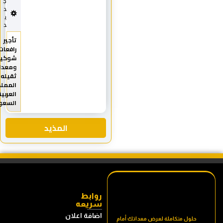
ج
د
ي
د
تأجير
رافعات
شوكية
ومعدات
ثقيله
المملكة
العربية
السعودية
المذيد
روابط
سريعه
اضافة اعلان
حلول متكاملة لعرض معداتك أمام