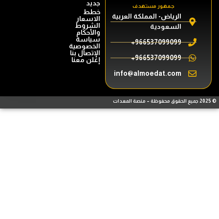
جديد
جمهور مستهدف
خطط
الرياض- المملكة العربية
الاسعار
الشروط
السعودية
والأحكام
سياسة
966537099099+
الخصوصية
الإتصال بنا
966537099099+
إعلن معنا
info@almoedat.com