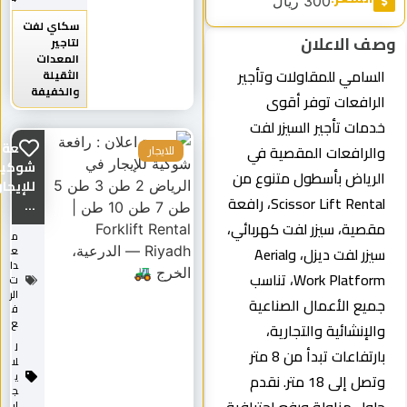
300 ريال
سكاي لفت
الاعلان
لتاجير
المعدات
امي للمقاولات وتأجير
الثقيلة
والخفيفة
افعات توفر أقوى
ات تأجير السيزر لفت
رافعة
رافعات المقصية في
للايجار
شوكية
ياض بأسطول متنوع من
للإيجار
Scissor Lift Rental، رافعة
...
ية، سيزر لفت كهربائي،
م
سيزر لفت ديزل، وAerial
ع
دا
Work Platform، تناسب
ت
الر
ع الأعمال الصناعية
ف
ع
إنشائية والتجارية،
ل
بارتفاعات تبدأ من 8 متر
لا
ي
وتصل إلى 18 متر. نقدم
ج
ار